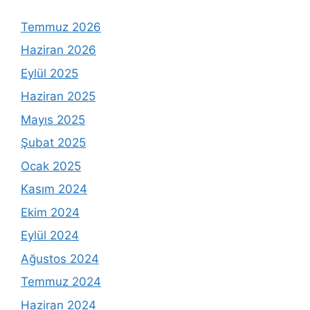
Temmuz 2026
Haziran 2026
Eylül 2025
Haziran 2025
Mayıs 2025
Şubat 2025
Ocak 2025
Kasım 2024
Ekim 2024
Eylül 2024
Ağustos 2024
Temmuz 2024
Haziran 2024