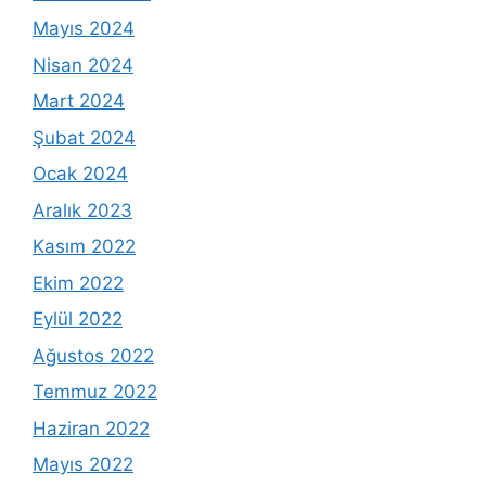
Mayıs 2024
Nisan 2024
Mart 2024
Şubat 2024
Ocak 2024
Aralık 2023
Kasım 2022
Ekim 2022
Eylül 2022
Ağustos 2022
Temmuz 2022
Haziran 2022
Mayıs 2022