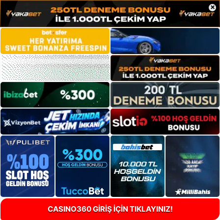
×
CASINO360 GİRİŞ İÇİN TIKLAYINIZ!