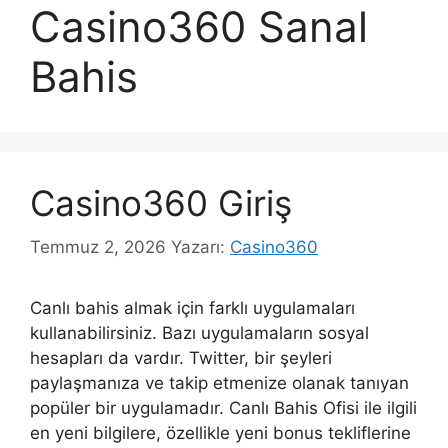
Casino360 Sanal
Bahis
Casino360 Giriş
Temmuz 2, 2026
Yazarı:
Casino360
Canlı bahis almak için farklı uygulamaları
kullanabilirsiniz. Bazı uygulamaların sosyal
hesapları da vardır. Twitter, bir şeyleri
paylaşmanıza ve takip etmenize olanak tanıyan
popüler bir uygulamadır. Canlı Bahis Ofisi ile ilgili
en yeni bilgilere, özellikle yeni bonus tekliflerine