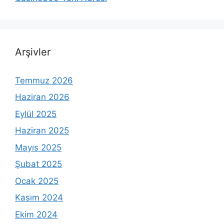
Arşivler
Temmuz 2026
Haziran 2026
Eylül 2025
Haziran 2025
Mayıs 2025
Şubat 2025
Ocak 2025
Kasım 2024
Ekim 2024