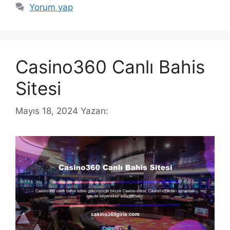
Yorum yap
Casino360 Canlı Bahis
Sitesi
Mayıs 18, 2024
Yazarı: