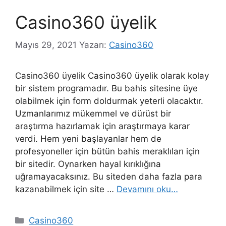
Casino360 üyelik
Mayıs 29, 2021
Yazarı:
Casino360
Casino360 üyelik Casino360 üyelik olarak kolay
bir sistem programadır. Bu bahis sitesine üye
olabilmek için form doldurmak yeterli olacaktır.
Uzmanlarımız mükemmel ve dürüst bir
araştırma hazırlamak için araştırmaya karar
verdi. Hem yeni başlayanlar hem de
profesyoneller için bütün bahis meraklıları için
bir sitedir. Oynarken hayal kırıklığına
uğramayacaksınız. Bu siteden daha fazla para
kazanabilmek için site …
Devamını oku…
Kategoriler
Casino360