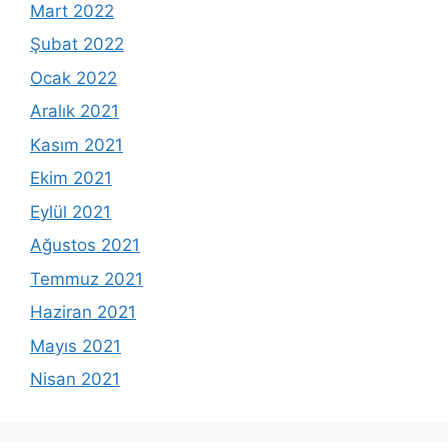
Mart 2022
Şubat 2022
Ocak 2022
Aralık 2021
Kasım 2021
Ekim 2021
Eylül 2021
Ağustos 2021
Temmuz 2021
Haziran 2021
Mayıs 2021
Nisan 2021