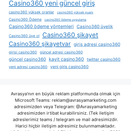
Casino360 yeni güncel giriş
casino360 yüksek oranlar
casino360 yüksek puanı
Casino360 Ödeme
casino360 ödeme uygulama
Casino360 ödeme yöntemleri
Casino360 üyelik
Casino360 şikayet
Casino360 üye ol
Casino360 şikayetvar
giris adresi casino360
girisi casino360
güncel adresi casino360
güncel casino360
kayit casino360
twitter casino360
yeni giris casino360
yeni adresi casino360
Avrasya'nın en büyük reklam platformunda olmak için
Microsoft Teams:
reklam@avrasyamarketing.com
adresimizden veya Telegram: @Avrasyamarketing
adresimizden irtibat kurabilirsiniz. (Tek iletişim
adreslerimiz teams / telegram ve mail adresimizdir.
Harici hiçbir iletişim adresimiz bulunmamaktadır.