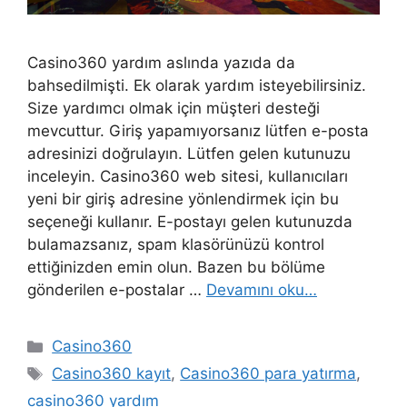
Casino360 yardım aslında yazıda da
bahsedilmişti. Ek olarak yardım isteyebilirsiniz.
Size yardımcı olmak için müşteri desteği
mevcuttur. Giriş yapamıyorsanız lütfen e-posta
adresinizi doğrulayın. Lütfen gelen kutunuzu
inceleyin. Casino360 web sitesi, kullanıcıları
yeni bir giriş adresine yönlendirmek için bu
seçeneği kullanır. E-postayı gelen kutunuzda
bulamazsanız, spam klasörünüzü kontrol
ettiğinizden emin olun. Bazen bu bölüme
gönderilen e-postalar …
Devamını oku…
Kategoriler
Casino360
Etiketler
Casino360 kayıt
,
Casino360 para yatırma
,
casino360 yardım