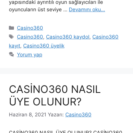
yapısındaki ayrıntılı oyun sağlayıcıları ile
oyuncuların üst seviye …
Devamını oku…
Kategoriler
Casino360
Etiketler
Casino360
,
Casino360 kaydol
,
Casino360
kayıt
,
Casino360 üyelik
Yorum yap
CASİNO360 NASIL
ÜYE OLUNUR?
Haziran 8, 2021
Yazarı:
Casino360
CASİNO360 NASIL ÜYE OLUNUR? CASİNO360