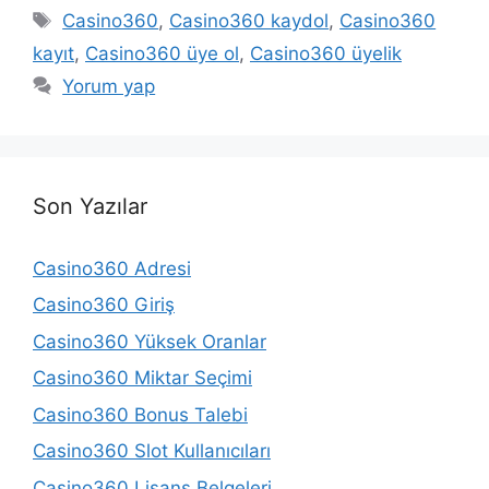
Etiketler
Casino360
,
Casino360 kaydol
,
Casino360
kayıt
,
Casino360 üye ol
,
Casino360 üyelik
Yorum yap
Son Yazılar
Casino360 Adresi
Casino360 Giriş
Casino360 Yüksek Oranlar
Casino360 Miktar Seçimi
Casino360 Bonus Talebi
Casino360 Slot Kullanıcıları
Casino360 Lisans Belgeleri