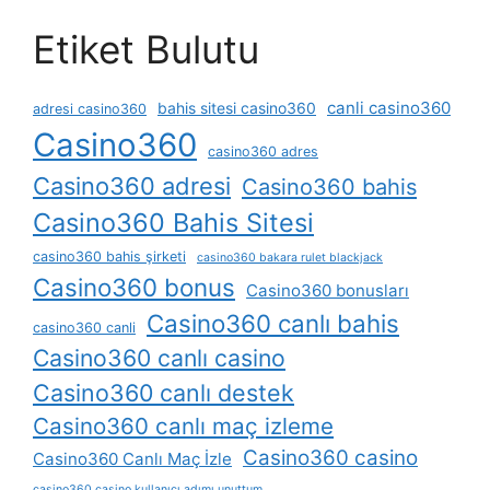
Etiket Bulutu
canli casino360
bahis sitesi casino360
adresi casino360
Casino360
casino360 adres
Casino360 adresi
Casino360 bahis
Casino360 Bahis Sitesi
casino360 bahis şirketi
casino360 bakara rulet blackjack
Casino360 bonus
Casino360 bonusları
Casino360 canlı bahis
casino360 canli
Casino360 canlı casino
Casino360 canlı destek
Casino360 canlı maç izleme
Casino360 casino
Casino360 Canlı Maç İzle
casino360 casino kullanıcı adımı unuttum