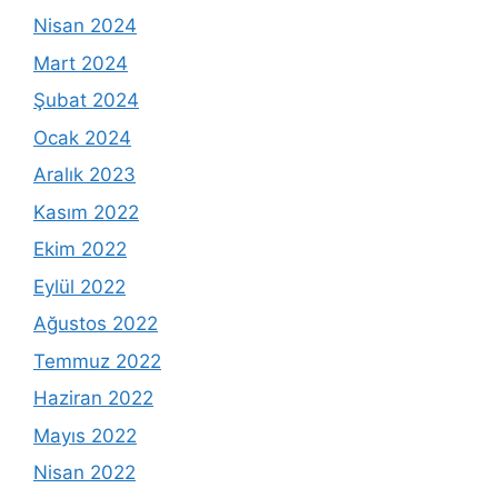
Nisan 2024
Mart 2024
Şubat 2024
Ocak 2024
Aralık 2023
Kasım 2022
Ekim 2022
Eylül 2022
Ağustos 2022
Temmuz 2022
Haziran 2022
Mayıs 2022
Nisan 2022