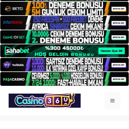
İçeriğe
atla
Menü