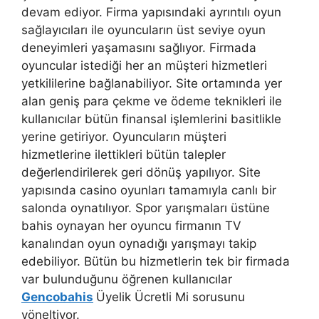
devam ediyor. Firma yapısındaki ayrıntılı oyun
sağlayıcıları ile oyuncuların üst seviye oyun
deneyimleri yaşamasını sağlıyor. Firmada
oyuncular istediği her an müşteri hizmetleri
yetkililerine bağlanabiliyor. Site ortamında yer
alan geniş para çekme ve ödeme teknikleri ile
kullanıcılar bütün finansal işlemlerini basitlikle
yerine getiriyor. Oyuncuların müşteri
hizmetlerine ilettikleri bütün talepler
değerlendirilerek geri dönüş yapılıyor. Site
yapısında casino oyunları tamamıyla canlı bir
salonda oynatılıyor. Spor yarışmaları üstüne
bahis oynayan her oyuncu firmanın TV
kanalından oyun oynadığı yarışmayı takip
edebiliyor. Bütün bu hizmetlerin tek bir firmada
var bulunduğunu öğrenen kullanıcılar
Gencobahis
Üyelik Ücretli Mi sorusunu
yöneltiyor.