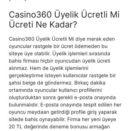
Casino360 Üyelik Ücretli Mi
Ücreti Ne Kadar?
Casino360 Üyelik Ücretli Mi diye merak eden
oyuncular rastgele bir ücret ödemeden bu
siteye üye olabilir. Üyelik işlemleri sırasında
bahis firması hiçbir oyuncudan üyelik ücreti
alınmaz. Hem de üyelik işlemlerini
gerçekleştirme isteyen kullanıcılar rastgele bir
şahsi belge de göndermez. Birkaç dakika
ortamında oyuncular kullanıcı profillerini
oluşturduktan sonra gerekli e-posta onayında
bulunmalıdır. E-posta onayında tespit edilen her
oyuncu meydaan getirdiği profile giriş yaparak
sitede bahis oynayabilir. Firma her yeni üyeye
20 TL değerinde deneme bonusu armağan