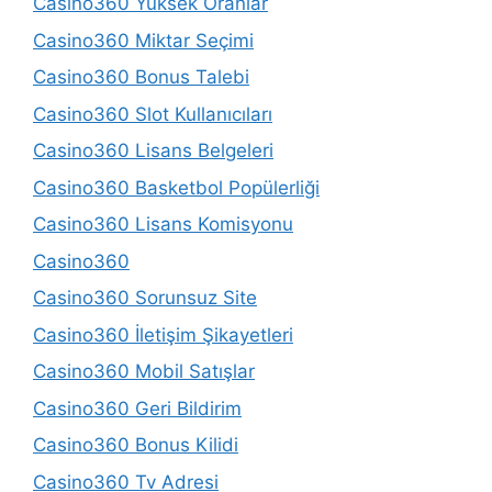
Casino360 Yüksek Oranlar
Casino360 Miktar Seçimi
Casino360 Bonus Talebi
Casino360 Slot Kullanıcıları
Casino360 Lisans Belgeleri
Casino360 Basketbol Popülerliği
Casino360 Lisans Komisyonu
Casino360
Casino360 Sorunsuz Site
Casino360 İletişim Şikayetleri
Casino360 Mobil Satışlar
Casino360 Geri Bildirim
Casino360 Bonus Kilidi
Casino360 Tv Adresi