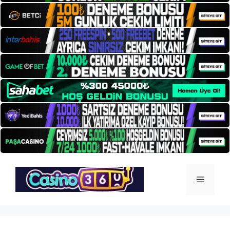
İçeriğe
atla
Menü