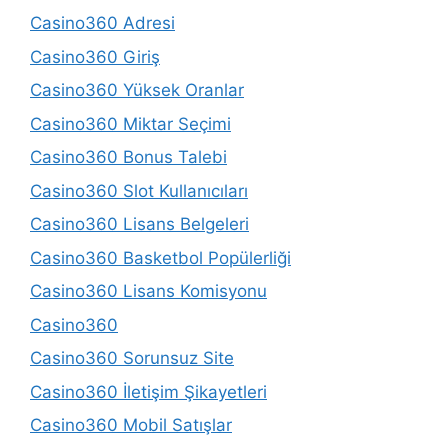
Casino360 Adresi
Casino360 Giriş
Casino360 Yüksek Oranlar
Casino360 Miktar Seçimi
Casino360 Bonus Talebi
Casino360 Slot Kullanıcıları
Casino360 Lisans Belgeleri
Casino360 Basketbol Popülerliği
Casino360 Lisans Komisyonu
Casino360
Casino360 Sorunsuz Site
Casino360 İletişim Şikayetleri
Casino360 Mobil Satışlar