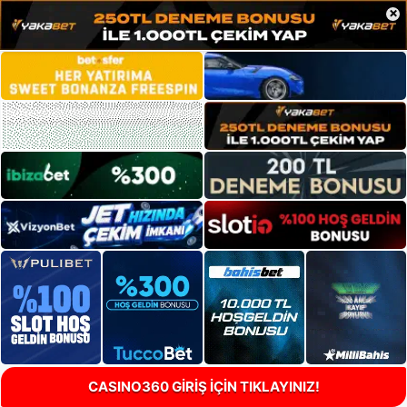
×
CASINO360 GİRİŞ İÇİN TIKLAYINIZ!