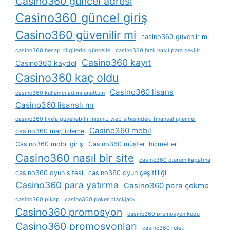
Casino360 güncel adresi
Casino360 güncel giriş
Casino360 güvenilir mi
casino360 güvenlir mi
casino360 hesap bilgilerini güncelle
casino360 hızlı nasıl para çekilir
Casino360 kayıt
Casino360 kaydol
Casino360 kaç oldu
Casino360 lisans
casino360 kullanıcı adımı unuttum
Casino360 lisanslı mı
casino360 live'a güvenebilir misiniz web sitesindeki finansal işlemler
Casino360 mobil
casino360 maç izleme
Casino360 mobil giriş
Casino360 müşteri hizmetleri
Casino360 nasıl bir site
casino360 oturum kapatma
casino360 oyun sitesi
casino360 oyun çeşitliliği
Casino360 para yatırma
Casino360 para çekme
casino360 pikap
casino360 poker blackjack
Casino360 promosyon
casino360 promosyon kodu
Casino360 promosyonları
casino360 ruleti