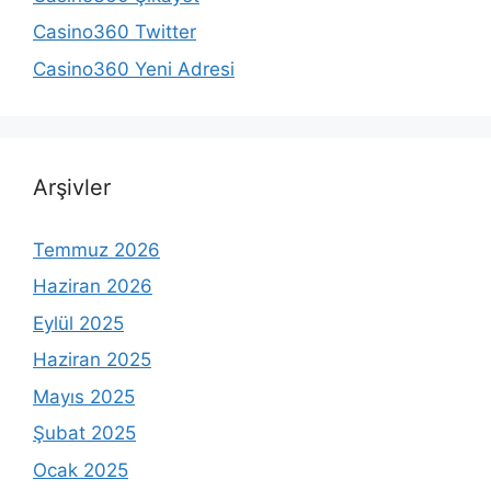
Casino360 Twitter
Casino360 Yeni Adresi
Arşivler
Temmuz 2026
Haziran 2026
Eylül 2025
Haziran 2025
Mayıs 2025
Şubat 2025
Ocak 2025