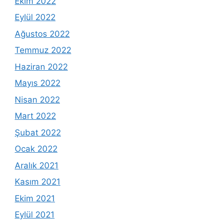
Ekim 2022
Eylül 2022
Ağustos 2022
Temmuz 2022
Haziran 2022
Mayıs 2022
Nisan 2022
Mart 2022
Şubat 2022
Ocak 2022
Aralık 2021
Kasım 2021
Ekim 2021
Eylül 2021