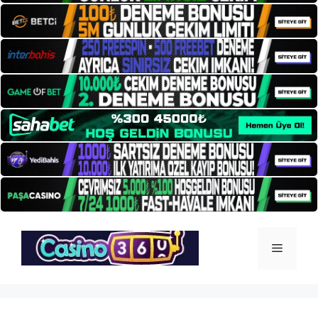
İçeriğe
atla
Menü