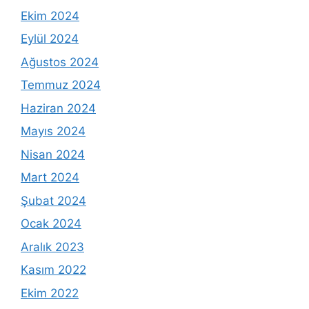
Ekim 2024
Eylül 2024
Ağustos 2024
Temmuz 2024
Haziran 2024
Mayıs 2024
Nisan 2024
Mart 2024
Şubat 2024
Ocak 2024
Aralık 2023
Kasım 2022
Ekim 2022