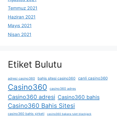
Temmuz 2021
Haziran 2021
Mayıs 2021
Nisan 2021
Etiket Bulutu
canli casino360
bahis sitesi casino360
adresi casino360
Casino360
casino360 adres
Casino360 adresi
Casino360 bahis
Casino360 Bahis Sitesi
casino360 bahis şirketi
casino360 bakara rulet blackjack