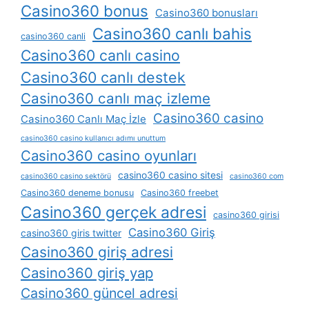
Casino360 bonus
Casino360 bonusları
Casino360 canlı bahis
casino360 canli
Casino360 canlı casino
Casino360 canlı destek
Casino360 canlı maç izleme
Casino360 casino
Casino360 Canlı Maç İzle
casino360 casino kullanıcı adımı unuttum
Casino360 casino oyunları
casino360 casino sitesi
casino360 casino sektörü
casino360 com
Casino360 deneme bonusu
Casino360 freebet
Casino360 gerçek adresi
casino360 girisi
Casino360 Giriş
casino360 giris twitter
Casino360 giriş adresi
Casino360 giriş yap
Casino360 güncel adresi