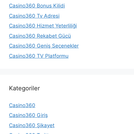
Casino360 Bonus Kilidi
Casino360 Tv Adresi
Casino360 Hizmet Yeterliliği
Casino360 Rekabet Gücü
Casino360 Geniş Seçenekler
Casino360 TV Platformu
Kategoriler
Casino360
Casino360 Giriş
Casino360 Şikayet