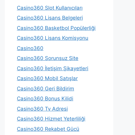
Casino360 Slot Kullanıcıları
Casino360 Lisans Belgeleri
Casino360 Basketbol Popülerliği
Casino360 Lisans Komisyonu
Casino360
Casino360 Sorunsuz Site
Casino360 İletişim Şikayetleri
Casino360 Mobil Satışlar
Casino360 Geri Bildirim
Casino360 Bonus Kilidi
Casino360 Tv Adresi
Casino360 Hizmet Yeterliliği
Casino360 Rekabet Gücü