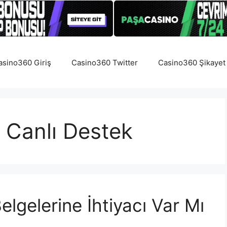
asino360 Giriş
Casino360 Twitter
Casino360 Şikayet
 Canlı Destek
gelerine İhtiyacı Var Mı