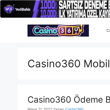
İçeriğe
atla
C
Casino360 Mobil
Casino360 Ödeme Bel
Mayıs 11, 2022
Yazarı:
Casino360