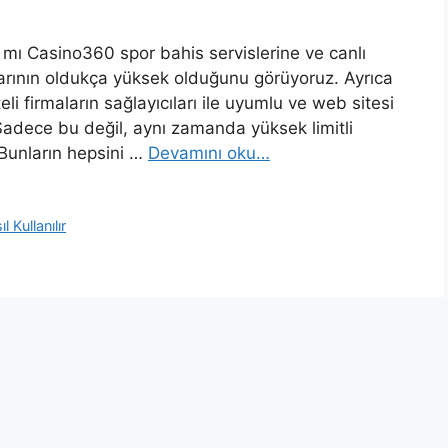
mı Casino360 spor bahis servislerine ve canlı
arının oldukça yüksek olduğunu görüyoruz. Ayrıca
li firmaların sağlayıcıları ile uyumlu ve web sitesi
. Sadece bu değil, aynı zamanda yüksek limitli
 Bunların hepsini …
Devamını oku…
 Kullanılır