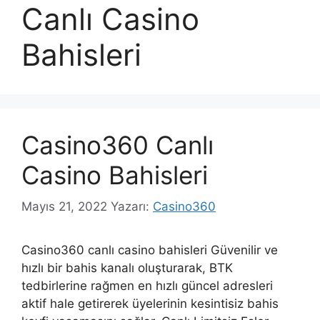
Canlı Casino
Bahisleri
Casino360 Canlı
Casino Bahisleri
Mayıs 21, 2022
Yazarı:
Casino360
Casino360 canlı casino bahisleri Güvenilir ve
hızlı bir bahis kanalı oluşturarak, BTK
tedbirlerine rağmen en hızlı güncel adresleri
aktif hale getirerek üyelerinin kesintisiz bahis