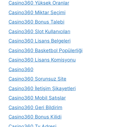
Casino360 Yüksek Oranlar
Casino360 Miktar Seçimi
Casino360 Bonus Talebi
Casino360 Slot Kullanıcıları
Casino360 Lisans Belgeleri
Casino360 Basketbol Popülerliği
Casino360 Lisans Komisyonu
Casino360
Casino360 Sorunsuz Site
Casino360 İletişim Şikayetleri
Casino360 Mobil Satışlar
Casino360 Geri Bildirim
Casino360 Bonus Kilidi
Casino360 Tv Adresi