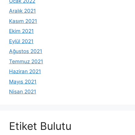
Ocak 2022
Aralık 2021
Kasım 2021
Ekim 2021
Eylül 2021
Ağustos 2021
Temmuz 2021
Haziran 2021
Mayıs 2021
Nisan 2021
Etiket Bulutu