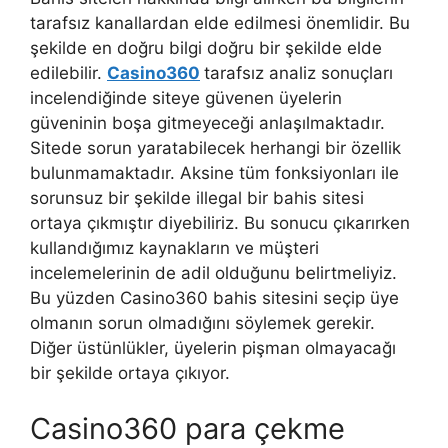
tarafsız kanallardan elde edilmesi önemlidir. Bu
şekilde en doğru bilgi doğru bir şekilde elde
edilebilir.
Casino360
tarafsız analiz sonuçları
incelendiğinde siteye güvenen üyelerin
güveninin boşa gitmeyeceği anlaşılmaktadır.
Sitede sorun yaratabilecek herhangi bir özellik
bulunmamaktadır. Aksine tüm fonksiyonları ile
sorunsuz bir şekilde illegal bir bahis sitesi
ortaya çıkmıştır diyebiliriz. Bu sonucu çıkarırken
kullandığımız kaynakların ve müşteri
incelemelerinin de adil olduğunu belirtmeliyiz.
Bu yüzden Casino360 bahis sitesini seçip üye
olmanın sorun olmadığını söylemek gerekir.
Diğer üstünlükler, üyelerin pişman olmayacağı
bir şekilde ortaya çıkıyor.
Casino360 para çekme