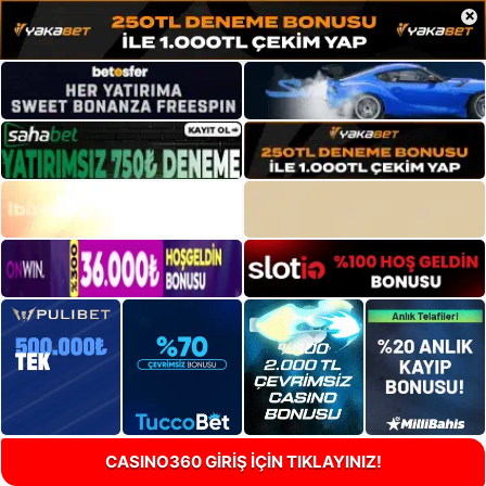
×
CASINO360 GİRİŞ İÇİN TIKLAYINIZ!