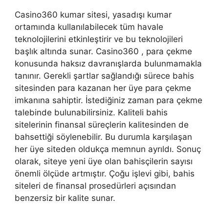
Casino360 kumar sitesi, yasadışı kumar
ortamında kullanılabilecek tüm havale
teknolojilerini etkinleştirir ve bu teknolojileri
başlık altında sunar. Casino360 , para çekme
konusunda haksız davranışlarda bulunmamakla
tanınır. Gerekli şartlar sağlandığı sürece bahis
sitesinden para kazanan her üye para çekme
imkanına sahiptir. İstediğiniz zaman para çekme
talebinde bulunabilirsiniz. Kaliteli bahis
sitelerinin finansal süreçlerin kalitesinden de
bahsettiği söylenebilir. Bu durumla karşılaşan
her üye siteden oldukça memnun ayrıldı. Sonuç
olarak, siteye yeni üye olan bahisçilerin sayısı
önemli ölçüde artmıştır. Çoğu işlevi gibi, bahis
siteleri de finansal prosedürleri açısından
benzersiz bir kalite sunar.