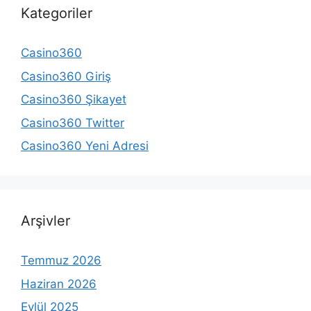
Kategoriler
Casino360
Casino360 Giriş
Casino360 Şikayet
Casino360 Twitter
Casino360 Yeni Adresi
Arşivler
Temmuz 2026
Haziran 2026
Eylül 2025