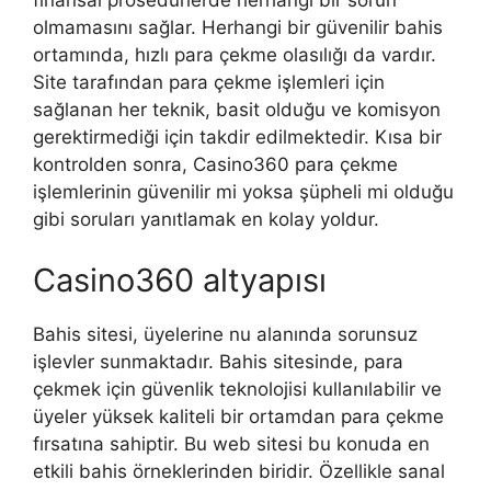
finansal prosedürlerde herhangi bir sorun
olmamasını sağlar. Herhangi bir güvenilir bahis
ortamında, hızlı para çekme olasılığı da vardır.
Site tarafından para çekme işlemleri için
sağlanan her teknik, basit olduğu ve komisyon
gerektirmediği için takdir edilmektedir. Kısa bir
kontrolden sonra, Casino360 para çekme
işlemlerinin güvenilir mi yoksa şüpheli mi olduğu
gibi soruları yanıtlamak en kolay yoldur.
Casino360 altyapısı
Bahis sitesi, üyelerine nu alanında sorunsuz
işlevler sunmaktadır. Bahis sitesinde, para
çekmek için güvenlik teknolojisi kullanılabilir ve
üyeler yüksek kaliteli bir ortamdan para çekme
fırsatına sahiptir. Bu web sitesi bu konuda en
etkili bahis örneklerinden biridir. Özellikle sanal