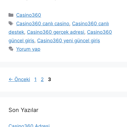
Kategoriler
Casino360
Etiketler
Casino360 canlı casino
,
Casino360 canlı
destek
,
Casino360 gerçek adresi
,
Casino360
güncel giriş
,
Casino360 yeni güncel giriş
Yorum yap
Yazı
Sayfa
Sayfa
Sayfa
←
Önceki
1
2
3
dolaşımı
Son Yazılar
Casino360 Adresi