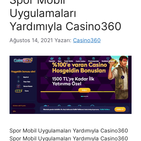
Uygulamaları
Yardımıyla Casino360
Ağustos 14, 2021
Yazarı:
Casino360
Spor Mobil Uygulamaları Yardımıyla Casino360
Spor Mobil Uygulamaları Yardımıyla Casino360