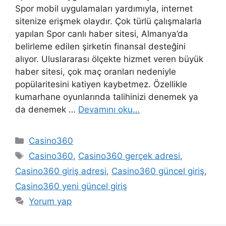
Spor mobil uygulamaları yardımıyla, internet
sitenize erişmek olaydır. Çok türlü çalışmalarla
yapılan Spor canlı haber sitesi, Almanya’da
belirleme edilen şirketin finansal desteğini
alıyor. Uluslararası ölçekte hizmet veren büyük
haber sitesi, çok maç oranları nedeniyle
popülaritesini katiyen kaybetmez. Özellikle
kumarhane oyunlarında talihinizi denemek ya
da denemek …
Devamını oku…
Kategoriler
Casino360
Etiketler
Casino360
,
Casino360 gerçek adresi
,
Casino360 giriş adresi
,
Casino360 güncel giriş
,
Casino360 yeni güncel giriş
Yorum yap