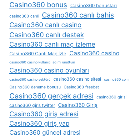
Casino360 bonus
Casino360 bonusları
Casino360 canlı bahis
casino360 canli
Casino360 canlı casino
Casino360 canlı destek
Casino360 canlı maç izleme
Casino360 casino
Casino360 Canlı Maç İzle
casino360 casino kullanıcı adımı unuttum
Casino360 casino oyunları
casino360 casino sitesi
casino360 casino sektörü
casino360 com
Casino360 deneme bonusu
Casino360 freebet
Casino360 gerçek adresi
casino360 girisi
Casino360 Giriş
casino360 giris twitter
Casino360 giriş adresi
Casino360 giriş yap
Casino360 güncel adresi