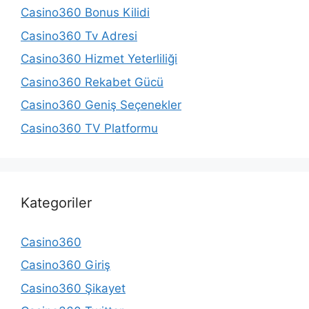
Casino360 Bonus Kilidi
Casino360 Tv Adresi
Casino360 Hizmet Yeterliliği
Casino360 Rekabet Gücü
Casino360 Geniş Seçenekler
Casino360 TV Platformu
Kategoriler
Casino360
Casino360 Giriş
Casino360 Şikayet