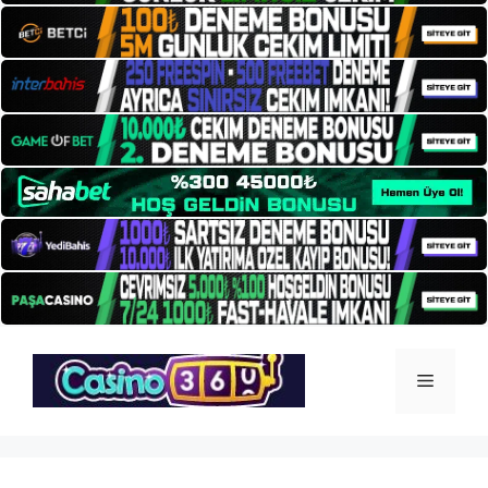
İçeriğe
atla
Menü