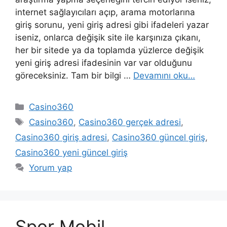
internet sağlayıcıları açıp, arama motorlarına
giriş sorunu, yeni giriş adresi gibi ifadeleri yazar
iseniz, onlarca değişik site ile karşınıza çıkanı,
her bir sitede ya da toplamda yüzlerce değişik
yeni giriş adresi ifadesinin var var olduğunu
göreceksiniz. Tam bir bilgi …
Devamını oku…
Kategoriler
Casino360
Etiketler
Casino360
,
Casino360 gerçek adresi
,
Casino360 giriş adresi
,
Casino360 güncel giriş
,
Casino360 yeni güncel giriş
Yorum yap
Spor Mobil