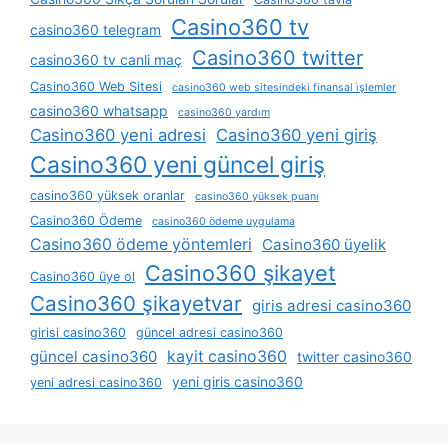
Casino360 tv
casino360 telegram
Casino360 twitter
casino360 tv canli maç
Casino360 Web Sitesi
casino360 web sitesindeki finansal i̇şlemler
casino360 whatsapp
casino360 yardım
Casino360 yeni adresi
Casino360 yeni giriş
Casino360 yeni güncel giriş
casino360 yüksek oranlar
casino360 yüksek puanı
Casino360 Ödeme
casino360 ödeme uygulama
Casino360 ödeme yöntemleri
Casino360 üyelik
Casino360 şikayet
Casino360 üye ol
Casino360 şikayetvar
giris adresi casino360
girisi casino360
güncel adresi casino360
güncel casino360
kayit casino360
twitter casino360
yeni giris casino360
yeni adresi casino360