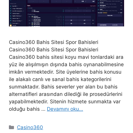
Casino360 Bahis Sitesi Spor Bahisleri
Casino360 Bahis Sitesi Spor Bahisleri
Casino360 bahis sitesi koyu mavi tonlardaki ara
yüz ile alışılmışın dışında bahis oynanabilmesine
imkân vermektedir. Site üyelerine bahis konusu
ile alakalı canlı ve sanal bahis kategorilerini
sunmaktadır. Bahis severler yer alan bu bahis
alternatifleri arasından dilediği ile prosedürlerini
yapabilmektedir. Sitenin hizmete sunmakta var
olduğu bahis …
Devamını oku…
Kategoriler
Casino360