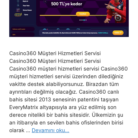
Casino360 Müşteri Hizmetleri Servisi
Casino360 Müşteri Hizmetleri Servisi
Casino360 müşteri hizmetleri servisi Casino360
müşteri hizmetleri servisi üzerinden dilediğiniz
vakitte destek alabiliyorsunuz. Birazdan tüm
ayrıntıları değilmiş olacağız. Casino360 canlı
bahis sitesi 2013 senesinin patentini taşıyan
EveryMatrix altyapısıyla ara yüz edilmiş son
derece nitelikli bir bahis sitesidir. Ülkemizin şu
an itibarıyla en sevilen bahis ofislerinden birisi
olarak …
Devamını oku…