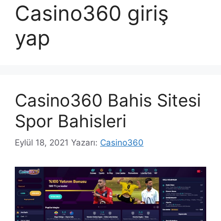
Casino360 giriş
yap
Casino360 Bahis Sitesi
Spor Bahisleri
Eylül 18, 2021
Yazarı:
Casino360