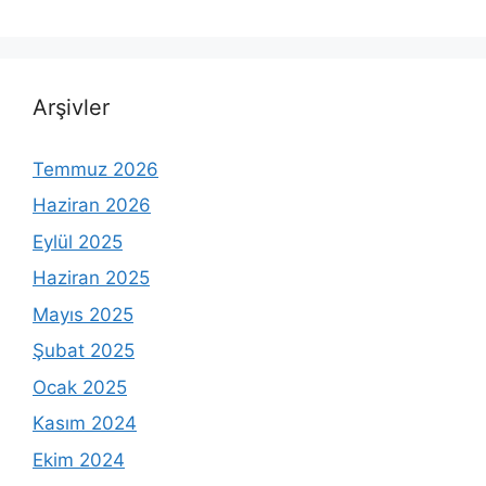
Arşivler
Temmuz 2026
Haziran 2026
Eylül 2025
Haziran 2025
Mayıs 2025
Şubat 2025
Ocak 2025
Kasım 2024
Ekim 2024