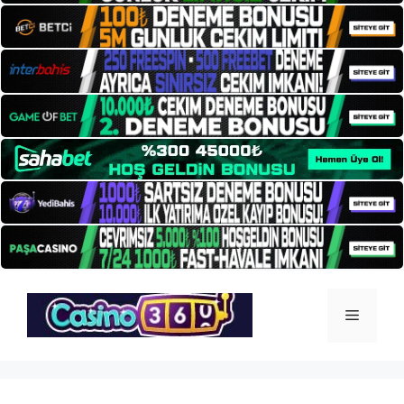
İçeriğe
atla
Menü