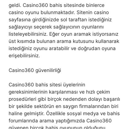
geldi. Casino360 bahis sitesinde binlerce
casino oyunu bulunmaktadır. Sitenin casino
sayfasına girdiğinizde sol taraftan istediğiniz
sağlayıcıyı seçerek sağlayıcının oyunlarını
listeleyebilirsiniz. Eğer oyun aramak istiyorsanız
üst kısımda bulunan arama kutusunu kullanarak
istediğiniz oyunu aratabilir ve doğrudan oyuna
erişebilirsiniz.
Casino360 güvenilirliği
Casino360 bahis sitesi üyelerinin
gereksinimlerinin karşılanması ve hızlı çekim
prosedürleri gibi birçok nedenden dolayı başarılı
bir şekilde sektörün en saygın firmalarından biri
haline gelmiştir. Özellikle sosyal medya ve bahis
forumlarında arama yaptığımızda Casino360
güvenen birçok bahis oyununun olduğunu