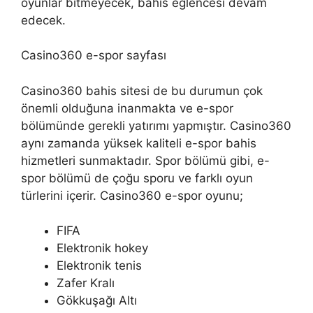
oyunlar bitmeyecek, bahis eğlencesi devam
edecek.
Casino360 e-spor sayfası
Casino360 bahis sitesi de bu durumun çok
önemli olduğuna inanmakta ve e-spor
bölümünde gerekli yatırımı yapmıştır. Casino360
aynı zamanda yüksek kaliteli e-spor bahis
hizmetleri sunmaktadır. Spor bölümü gibi, e-
spor bölümü de çoğu sporu ve farklı oyun
türlerini içerir. Casino360 e-spor oyunu;
FIFA
Elektronik hokey
Elektronik tenis
Zafer Kralı
Gökkuşağı Altı