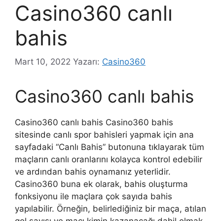
Casino360 canlı
bahis
Mart 10, 2022
Yazarı:
Casino360
Casino360 canlı bahis
Casino360 canlı bahis Casino360 bahis
sitesinde canlı spor bahisleri yapmak için ana
sayfadaki “Canlı Bahis” butonuna tıklayarak tüm
maçların canlı oranlarını kolayca kontrol edebilir
ve ardından bahis oynamanız yeterlidir.
Casino360 buna ek olarak, bahis oluşturma
fonksiyonu ile maçlara çok sayıda bahis
yapılabilir. Örneğin, belirlediğiniz bir maça, atılan