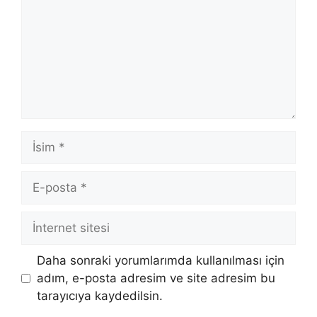
İsim
E-
posta
İnternet
sitesi
Daha sonraki yorumlarımda kullanılması için
adım, e-posta adresim ve site adresim bu
tarayıcıya kaydedilsin.