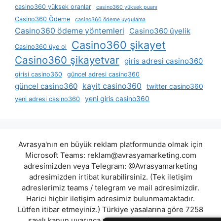
casino360 yüksek oranlar
casino360 yüksek puanı
Casino360 Ödeme
casino360 ödeme uygulama
Casino360 ödeme yöntemleri
Casino360 üyelik
Casino360 şikayet
Casino360 üye ol
Casino360 şikayetvar
giris adresi casino360
girisi casino360
güncel adresi casino360
güncel casino360
kayit casino360
twitter casino360
yeni giris casino360
yeni adresi casino360
Avrasya'nın en büyük reklam platformunda olmak için
Microsoft Teams:
reklam@avrasyamarketing.com
adresimizden veya Telegram: @Avrasyamarketing
adresimizden irtibat kurabilirsiniz. (Tek iletişim
adreslerimiz teams / telegram ve mail adresimizdir.
Harici hiçbir iletişim adresimiz bulunmamaktadır.
Lütfen itibar etmeyiniz.) Türkiye yasalarına göre 7258
sayılı kanun uyarınca yasa dışı bahis oynamanın