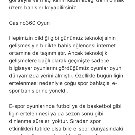
gol sayısı ve maçı kimin kazanacağı dahil olmak
üzere bahisler koyabilirsiniz.
Casino360 Oyun
Hepimizin bildiği gibi günümüz teknolojisinin
gelişmesiyle birlikte bahis eğlencesi internet
ortamına da taşınmıştır. Ancak teknolojik
gelişmelere bağlı olarak geçmişte sadece
bilgisayar oyunlarını gördüğümüz oyunlar oyun
dünyamızda yerini almıştır. Özellikle bugün ligin
ertelenmesi nedeniyle çoğu spor bahisçisi e-
spor bahislerine yöneldi.
E-spor oyunlarında futbol ya da basketbol gibi
ligin ertelenmesi ya da sezon sonu gibi
dinlenme süreleri yoktur. Sıradan spor
etkinlikleri tatilde olsa bile e-spor dünyasındaki