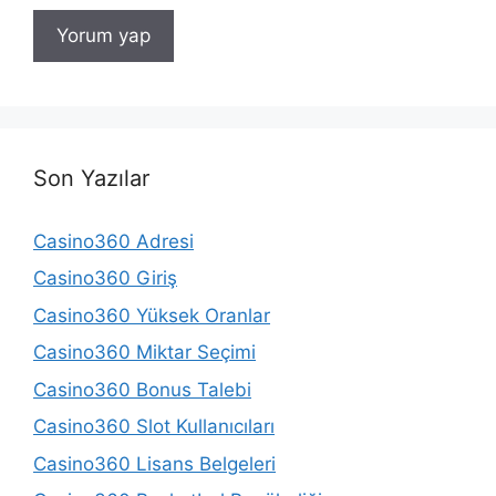
Son Yazılar
Casino360 Adresi
Casino360 Giriş
Casino360 Yüksek Oranlar
Casino360 Miktar Seçimi
Casino360 Bonus Talebi
Casino360 Slot Kullanıcıları
Casino360 Lisans Belgeleri