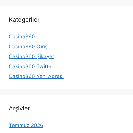
Kategoriler
Casino360
Casino360 Giriş
Casino360 Şikayet
Casino360 Twitter
Casino360 Yeni Adresi
Arşivler
Temmuz 2026