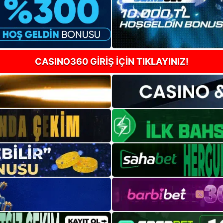
CASINO360 GİRİŞ İÇİN TIKLAYINIZ!