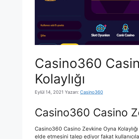
Casino360 Casin
Kolaylığı
Eylül 14, 2021
Yazarı:
Casino360
Casino360 Casino Ze
Casino360 Casino Zevkine Oyna Kolaylığı Si
elde etmesini talep ediyor fakat kullanıc