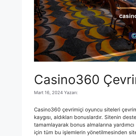
Casino360 Çevrim
Mart 16, 2024
Yazarı:
Casino360 çevrimiçi oyuncu siteleri çevrimi
kaygısı, aldıkları bonuslardır. Sitenin destek
tamamlayarak bonus almalarına yardımcı o
için tüm bu işlemlerin yönetilmesinden sit