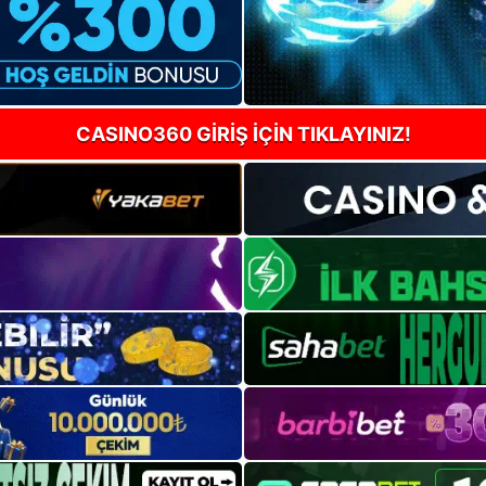
CASINO360 GİRİŞ İÇİN TIKLAYINIZ!