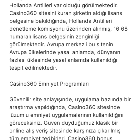
Hollanda Antilleri var olduğu görülmektedir.
Casino360 sitesini kuran şirketin aldığı lisans
belgesine bakıldığında, Hollanda Antilleri
denetleme komisyonu üzerinden alınmış, 16 68
numaralı lisans belgesinin zenginliği
görülmektedir. Avrupa merkezli bu sitenin
Avrupa ülkelerinde yasal anlamda, dünyanın
fazlası üklesinde yasal anlamda kullanıldığı
tespit edilmektedir.
Casino360 Emniyet Programları
Güvenilir site anlayışınde, uygulama bazıında bir
araştırma yapıldığında, Casino360 sitesinde
lüzumlu emniyet uygulamalarının kullanıldığını
göreceksiniz. Güven duyduğumuz klasik bir
online alış veriş sitesinde karşınıza çıkarılmış
tüm emniyet tedbirleri, Casino360 bonus