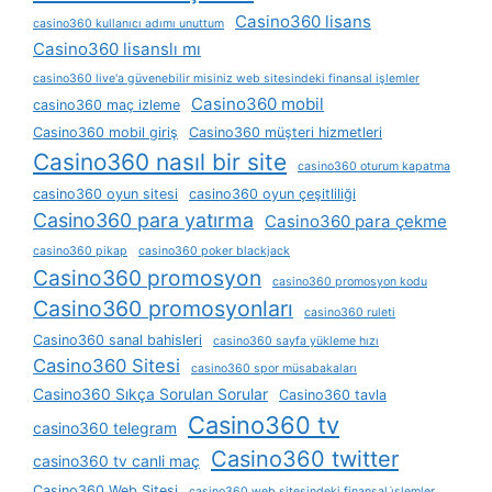
Casino360 lisans
casino360 kullanıcı adımı unuttum
Casino360 lisanslı mı
casino360 live'a güvenebilir misiniz web sitesindeki finansal işlemler
Casino360 mobil
casino360 maç izleme
Casino360 mobil giriş
Casino360 müşteri hizmetleri
Casino360 nasıl bir site
casino360 oturum kapatma
casino360 oyun sitesi
casino360 oyun çeşitliliği
Casino360 para yatırma
Casino360 para çekme
casino360 pikap
casino360 poker blackjack
Casino360 promosyon
casino360 promosyon kodu
Casino360 promosyonları
casino360 ruleti
Casino360 sanal bahisleri
casino360 sayfa yükleme hızı
Casino360 Sitesi
casino360 spor müsabakaları
Casino360 Sıkça Sorulan Sorular
Casino360 tavla
Casino360 tv
casino360 telegram
Casino360 twitter
casino360 tv canli maç
Casino360 Web Sitesi
casino360 web sitesindeki finansal i̇şlemler