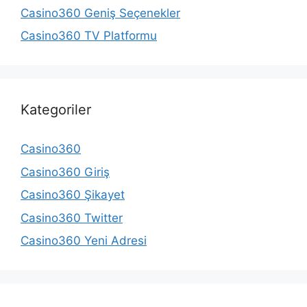
Casino360 Geniş Seçenekler
Casino360 TV Platformu
Kategoriler
Casino360
Casino360 Giriş
Casino360 Şikayet
Casino360 Twitter
Casino360 Yeni Adresi