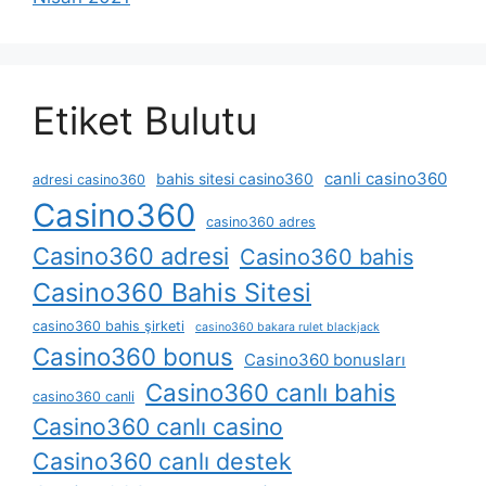
Etiket Bulutu
canli casino360
bahis sitesi casino360
adresi casino360
Casino360
casino360 adres
Casino360 adresi
Casino360 bahis
Casino360 Bahis Sitesi
casino360 bahis şirketi
casino360 bakara rulet blackjack
Casino360 bonus
Casino360 bonusları
Casino360 canlı bahis
casino360 canli
Casino360 canlı casino
Casino360 canlı destek