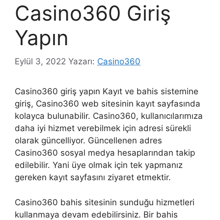
Casino360 Giriş
Yapın
Eylül 3, 2022
Yazarı:
Casino360
Casino360 giriş yapın Kayıt ve bahis sistemine
giriş, Casino360 web sitesinin kayıt sayfasında
kolayca bulunabilir. Casino360, kullanıcılarımıza
daha iyi hizmet verebilmek için adresi sürekli
olarak güncelliyor. Güncellenen adres
Casino360 sosyal medya hesaplarından takip
edilebilir. Yani üye olmak için tek yapmanız
gereken kayıt sayfasını ziyaret etmektir.
Casino360 bahis sitesinin sunduğu hizmetleri
kullanmaya devam edebilirsiniz. Bir bahis