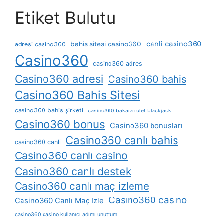
Etiket Bulutu
canli casino360
bahis sitesi casino360
adresi casino360
Casino360
casino360 adres
Casino360 adresi
Casino360 bahis
Casino360 Bahis Sitesi
casino360 bahis şirketi
casino360 bakara rulet blackjack
Casino360 bonus
Casino360 bonusları
Casino360 canlı bahis
casino360 canli
Casino360 canlı casino
Casino360 canlı destek
Casino360 canlı maç izleme
Casino360 casino
Casino360 Canlı Maç İzle
casino360 casino kullanıcı adımı unuttum