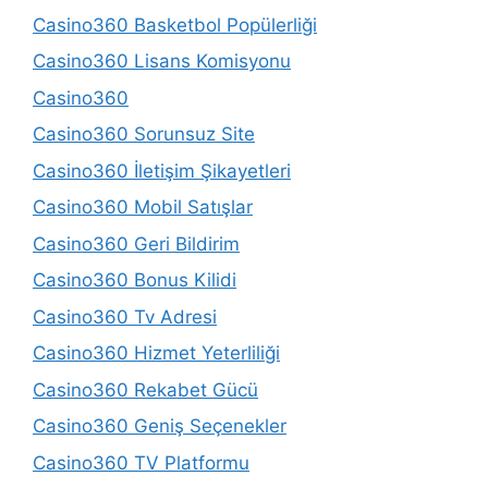
Casino360 Basketbol Popülerliği
Casino360 Lisans Komisyonu
Casino360
Casino360 Sorunsuz Site
Casino360 İletişim Şikayetleri
Casino360 Mobil Satışlar
Casino360 Geri Bildirim
Casino360 Bonus Kilidi
Casino360 Tv Adresi
Casino360 Hizmet Yeterliliği
Casino360 Rekabet Gücü
Casino360 Geniş Seçenekler
Casino360 TV Platformu