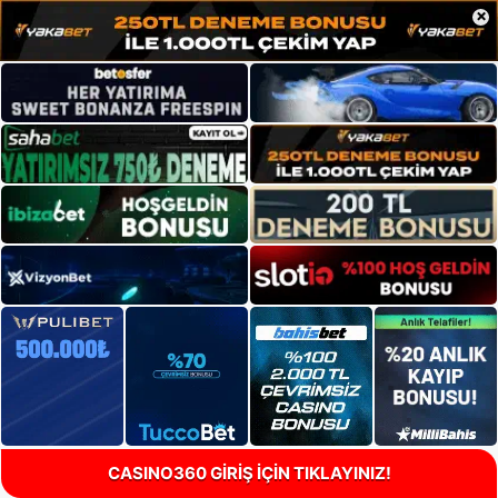
×
CASINO360 GİRİŞ İÇİN TIKLAYINIZ!