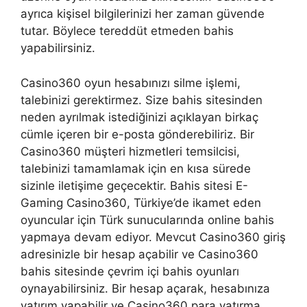
ayrıca kişisel bilgilerinizi her zaman güvende
tutar. Böylece tereddüt etmeden bahis
yapabilirsiniz.
Casino360 oyun hesabınızı silme işlemi,
talebinizi gerektirmez. Size bahis sitesinden
neden ayrılmak istediğinizi açıklayan birkaç
cümle içeren bir e-posta gönderebiliriz. Bir
Casino360 müşteri hizmetleri temsilcisi,
talebinizi tamamlamak için en kısa sürede
sizinle iletişime geçecektir. Bahis sitesi E-
Gaming Casino360, Türkiye’de ikamet eden
oyuncular için Türk sunucularında online bahis
yapmaya devam ediyor. Mevcut Casino360 giriş
adresinizle bir hesap açabilir ve Casino360
bahis sitesinde çevrim içi bahis oyunları
oynayabilirsiniz. Bir hesap açarak, hesabınıza
yatırım yapabilir ve Casino360 para yatırma