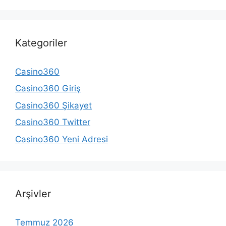
Kategoriler
Casino360
Casino360 Giriş
Casino360 Şikayet
Casino360 Twitter
Casino360 Yeni Adresi
Arşivler
Temmuz 2026