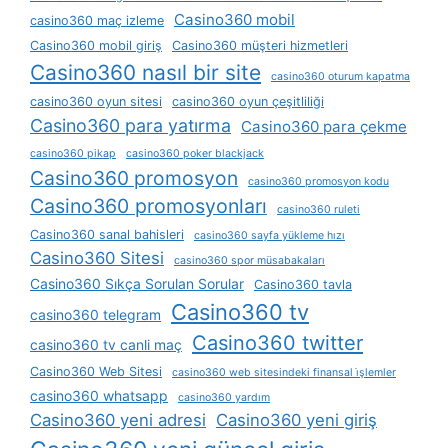
Casino360 mobil
casino360 maç izleme
Casino360 mobil giriş
Casino360 müşteri hizmetleri
Casino360 nasıl bir site
casino360 oturum kapatma
casino360 oyun sitesi
casino360 oyun çeşitliliği
Casino360 para yatırma
Casino360 para çekme
casino360 pikap
casino360 poker blackjack
Casino360 promosyon
casino360 promosyon kodu
Casino360 promosyonları
casino360 ruleti
Casino360 sanal bahisleri
casino360 sayfa yükleme hızı
Casino360 Sitesi
casino360 spor müsabakaları
Casino360 Sıkça Sorulan Sorular
Casino360 tavla
Casino360 tv
casino360 telegram
Casino360 twitter
casino360 tv canli maç
Casino360 Web Sitesi
casino360 web sitesindeki finansal i̇şlemler
casino360 whatsapp
casino360 yardım
Casino360 yeni adresi
Casino360 yeni giriş