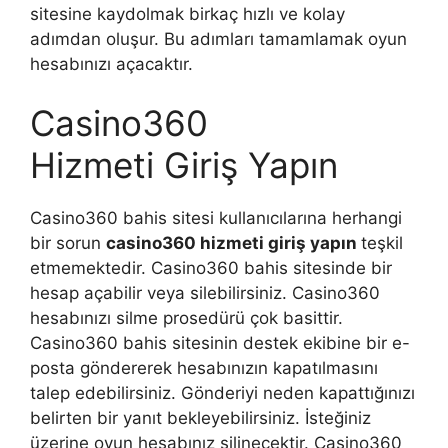
sitesine kaydolmak birkaç hızlı ve kolay
adımdan oluşur. Bu adımları tamamlamak oyun
hesabınızı açacaktır.
Casino360
Hizmeti Giriş Yapın
Casino360 bahis sitesi kullanıcılarına herhangi
bir sorun
casino360 hizmeti giriş yapın
teşkil
etmemektedir. Casino360 bahis sitesinde bir
hesap açabilir veya silebilirsiniz. Casino360
hesabınızı silme prosedürü çok basittir.
Casino360 bahis sitesinin destek ekibine bir e-
posta göndererek hesabınızın kapatılmasını
talep edebilirsiniz. Gönderiyi neden kapattığınızı
belirten bir yanıt bekleyebilirsiniz. İsteğiniz
üzerine oyun hesabınız silinecektir. Casino360