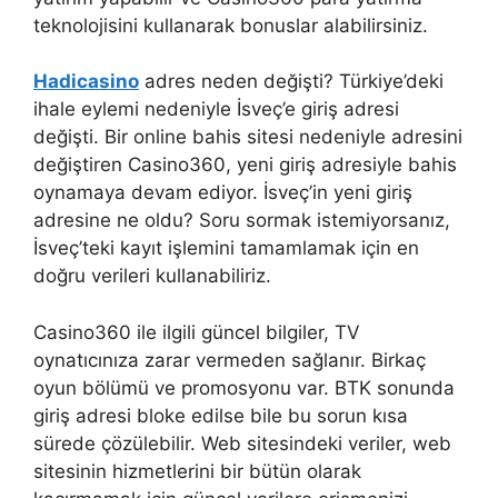
teknolojisini kullanarak bonuslar alabilirsiniz.
Hadicasino
adres neden değişti? Türkiye’deki
ihale eylemi nedeniyle İsveç’e giriş adresi
değişti. Bir online bahis sitesi nedeniyle adresini
değiştiren Casino360, yeni giriş adresiyle bahis
oynamaya devam ediyor. İsveç’in yeni giriş
adresine ne oldu? Soru sormak istemiyorsanız,
İsveç’teki kayıt işlemini tamamlamak için en
doğru verileri kullanabiliriz.
Casino360 ile ilgili güncel bilgiler, TV
oynatıcınıza zarar vermeden sağlanır. Birkaç
oyun bölümü ve promosyonu var. BTK sonunda
giriş adresi bloke edilse bile bu sorun kısa
sürede çözülebilir. Web sitesindeki veriler, web
sitesinin hizmetlerini bir bütün olarak