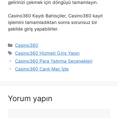
gelirinizi çekmek için döngüyü tamamlayın.
Casino360 Kaydı Bahisçiler, Casino360 kayıt
işlemini tamamladıktan sonra sorunsuz bir
şekilde giriş yapabilirler.
Kategoriler
Casino360
Etiketler
Casino360 Hizmeti Giriş Yapın
Yazı
Casino360 Para Yatırma Seçenekleri
dolaşımı
Casino360 Canlı Maç İzle
Yorum yapın
Yorum