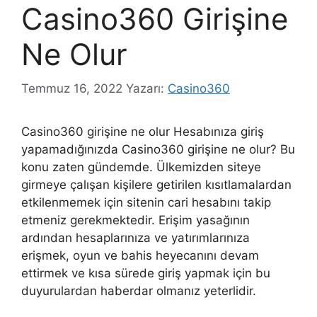
Casino360 Girişine
Ne Olur
Temmuz 16, 2022
Yazarı:
Casino360
Casino360 girişine ne olur Hesabınıza giriş
yapamadığınızda Casino360 girişine ne olur? Bu
konu zaten gündemde. Ülkemizden siteye
girmeye çalışan kişilere getirilen kısıtlamalardan
etkilenmemek için sitenin cari hesabını takip
etmeniz gerekmektedir. Erişim yasağının
ardından hesaplarınıza ve yatırımlarınıza
erişmek, oyun ve bahis heyecanını devam
ettirmek ve kısa sürede giriş yapmak için bu
duyurulardan haberdar olmanız yeterlidir.