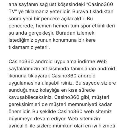
ana sayfanın sağ üst köşesindeki “Casino360
TV” ye tıklamanız yeterlidir. Buraya tıkladıktan
sonra yeni bir pencere açılacaktır. Bu
pencerede, hemen hemen tüm spor etkinlikleri
şu anda gerçekleşir. Buradan izlemek
istediğimiz oyunun konumuna bir kere
tıklamamız yeterli.
Casino360 android uygulama indirme Web
sayfalarımızın alt kısmında tanımlanan android
ikonuna tıklayarak Casino360 android
uygulamasına ulaşabilirsiniz. Bu sayede sizlere
sunduğumuz kolaylığa en kısa sürede
kavuşabileceksiniz. Casino360 gibi, müşteri
gereksinimleri de müşteri memnuniyeti kadar
önemlidir. Bu şekilde Casino360 web sitemiz
büyümeye devam ediyor. Web sitemizin
ayrıcalığı ile sizlere mümkün olan en iyi hizmeti