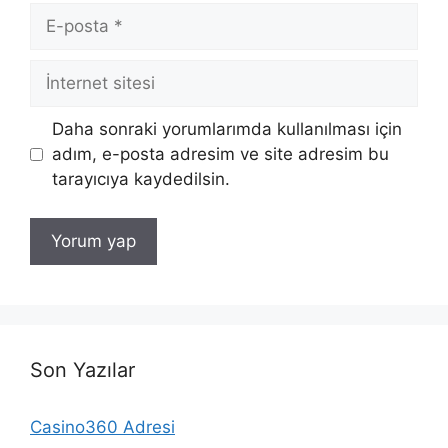
E-
posta
İnternet
sitesi
Daha sonraki yorumlarımda kullanılması için
adım, e-posta adresim ve site adresim bu
tarayıcıya kaydedilsin.
Son Yazılar
Casino360 Adresi