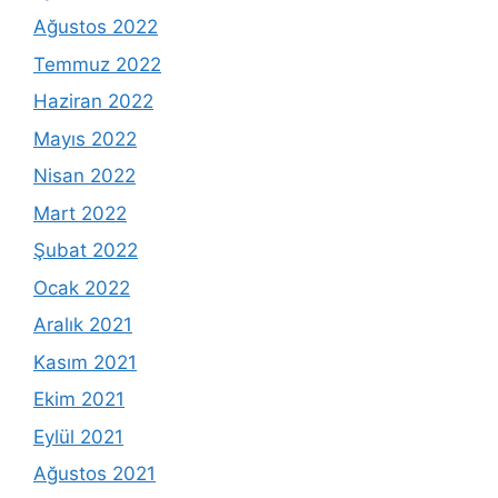
Ağustos 2022
Temmuz 2022
Haziran 2022
Mayıs 2022
Nisan 2022
Mart 2022
Şubat 2022
Ocak 2022
Aralık 2021
Kasım 2021
Ekim 2021
Eylül 2021
Ağustos 2021