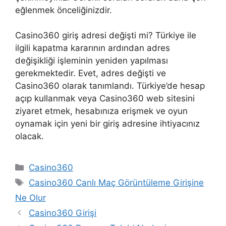
eğlenmek önceliğinizdir.
Casino360 giriş adresi değişti mi? Türkiye ile
ilgili kapatma kararının ardından adres
değişikliği işleminin yeniden yapılması
gerekmektedir. Evet, adres değişti ve
Casino360 olarak tanımlandı. Türkiye’de hesap
açıp kullanmak veya Casino360 web sitesini
ziyaret etmek, hesabınıza erişmek ve oyun
oynamak için yeni bir giriş adresine ihtiyacınız
olacak.
Kategoriler
Casino360
Etiketler
Casino360 Canlı Maç Görüntüleme Girişine
Ne Olur
Yazı
Casino360 Girişi
dolaşımı