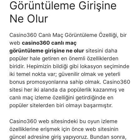
Görüntüleme Girişine
Ne Olur
Casino360 Canlı Maç Görüntüleme Özelliği, bir
web
casino360 canlı maç
görüntüleme girişine ne olur
sitesini daha
popüler hale getiren en önemli özelliklerden
biridir. Hepimizin bildiği gibi lokasyon seçiminde
iki temel nokta var; güvenilir olmak ve yeterli
bonus promosyonlarına sahip olmak. Casino360
sitesi her iki alanda da popülerlik kazanmış ve
canlı maç izleme özelliğini getirdiğinde en
popüler sitelerden biri olmayı başarmıştır.
Casino360 web sitesindeki bu oyun izleme
özelliklerine erişmek için önce web sitesinin
güncel adresine giriş yapıyoruz. Bundan sonra,