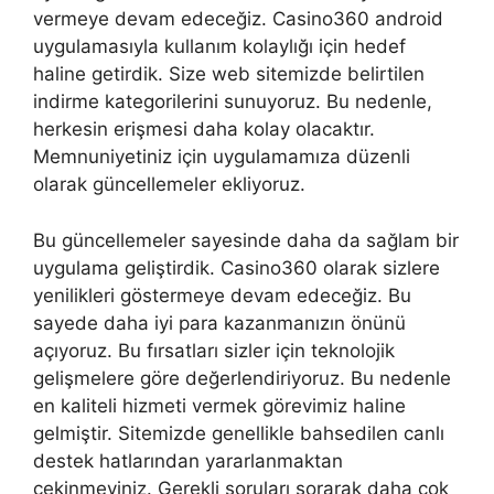
vermeye devam edeceğiz. Casino360 android
uygulamasıyla kullanım kolaylığı için hedef
haline getirdik. Size web sitemizde belirtilen
indirme kategorilerini sunuyoruz. Bu nedenle,
herkesin erişmesi daha kolay olacaktır.
Memnuniyetiniz için uygulamamıza düzenli
olarak güncellemeler ekliyoruz.
Bu güncellemeler sayesinde daha da sağlam bir
uygulama geliştirdik. Casino360 olarak sizlere
yenilikleri göstermeye devam edeceğiz. Bu
sayede daha iyi para kazanmanızın önünü
açıyoruz. Bu fırsatları sizler için teknolojik
gelişmelere göre değerlendiriyoruz. Bu nedenle
en kaliteli hizmeti vermek görevimiz haline
gelmiştir. Sitemizde genellikle bahsedilen canlı
destek hatlarından yararlanmaktan
çekinmeyiniz. Gerekli soruları sorarak daha çok