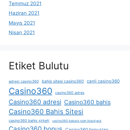
Temmuz 2021
Haziran 2021
Mayıs 2021
Nisan 2021
Etiket Bulutu
canli casino360
bahis sitesi casino360
adresi casino360
Casino360
casino360 adres
Casino360 adresi
Casino360 bahis
Casino360 Bahis Sitesi
casino360 bahis şirketi
casino360 bakara rulet blackjack
Casino360 bonus
Casino360 bonusları