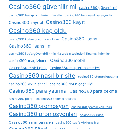
Casino360 güvenilir mi
casino360 güvenlir mi
casino360 hesap bilgilerini güncelle
casino360 hızlı nasıl para çekilir
Casino360 kayıt
Casino360 kaydol
Casino360 kaç oldu
Casino360 lisans
casino360 kullanıcı adımı unuttum
Casino360 lisanslı mı
casino360 live'a güvenebilir misiniz web sitesindeki finansal işlemler
Casino360 mobil
casino360 maç izleme
Casino360 mobil giriş
Casino360 müşteri hizmetleri
Casino360 nasıl bir site
casino360 oturum kapatma
casino360 oyun sitesi
casino360 oyun çeşitliliği
Casino360 para yatırma
Casino360 para çekme
casino360 pikap
casino360 poker blackjack
Casino360 promosyon
casino360 promosyon kodu
Casino360 promosyonları
casino360 ruleti
Casino360 sanal bahisleri
casino360 sayfa yükleme hızı