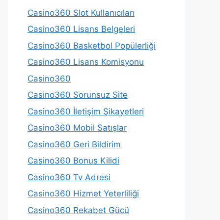
Casino360 Slot Kullanıcıları
Casino360 Lisans Belgeleri
Casino360 Basketbol Popülerliği
Casino360 Lisans Komisyonu
Casino360
Casino360 Sorunsuz Site
Casino360 İletişim Şikayetleri
Casino360 Mobil Satışlar
Casino360 Geri Bildirim
Casino360 Bonus Kilidi
Casino360 Tv Adresi
Casino360 Hizmet Yeterliliği
Casino360 Rekabet Gücü