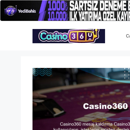
İçeriğe
atla
C