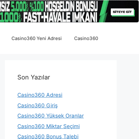
Casino360 Yeni Adresi
Casino360
Son Yazılar
Casino360 Adresi
Casino360 Giriş
Casino360 Yüksek Oranlar
Casino360 Miktar Seçimi
Casino360 Bonus Talebi