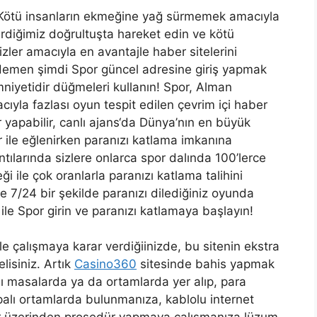
Kötü insanların ekmeğine yağ sürmemek amacıyla
irdiğimiz doğrultuşta hareket edin ve kötü
zler amacıyla en avantajle haber sitelerini
. Hemen şimdi Spor güncel adresine giriş yapmak
niyetidir düğmeleri kullanın! Spor, Alman
ıyla fazlası oyun tespit edilen çevrim içi haber
r yapabilir, canlı ajans‘da Dünya’nın en büyük
 ile eğlenirken paranızı katlama imkanına
ntılarında sizlere onlarca spor dalında 100’lerce
 ile çok oranlarla paranızı katlama talihini
 ve 7/24 bir şekilde paranızı dilediğiniz oyunda
ile Spor girin ve paranızı katlamaya başlayın!
e çalışmaya karar verdiğiinizde, bu sitenin ekstra
lisiniz. Artık
Casino360
sitesinde bahis yapmak
 masalarda ya da ortamlarda yer alıp, para
alı ortamlarda bulunmanıza, kablolu internet