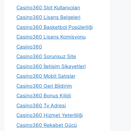
Casino360 Slot Kullanıcıları
Casino360 Lisans Belgeleri
Casino360 Basketbol Popülerliği
Casino360 Lisans Komisyonu
Casino360
Casino360 Sorunsuz Site
Casino360 İletişim Şikayetleri
Casino360 Mobil Satışlar
Casino360 Geri Bildirim
Casino360 Bonus Kilidi
Casino360 Tv Adresi
Casino360 Hizmet Yeterliliği
Casino360 Rekabet Gücü