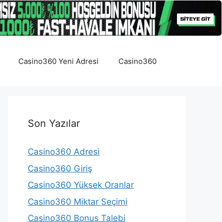
Casino360 Yeni Adresi
Casino360
Son Yazılar
Casino360 Adresi
Casino360 Giriş
Casino360 Yüksek Oranlar
Casino360 Miktar Seçimi
Casino360 Bonus Talebi