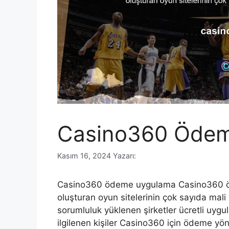
Casino360 Öde
Kasım 16, 2024
Yazarı:
Casino360 ödeme uygulama Casino360 ö
oluşturan oyun sitelerinin çok sayıda ma
sorumluluk yüklenen şirketler ücretli uyg
ilgilenen kişiler Casino360 için ödeme yön