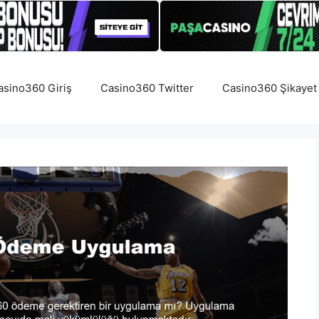
asino360 Giriş
Casino360 Twitter
Casino360 Şikayet