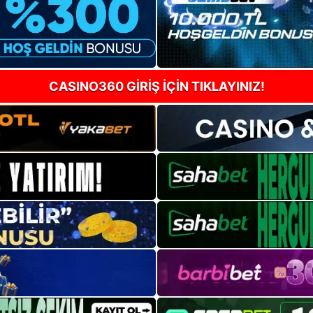
CASINO360 GİRİŞ İÇİN TIKLAYINIZ!