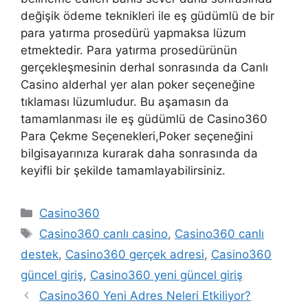
değişik ödeme teknikleri ile eş güdümlü de bir
para yatırma prosedürü yapmaksa lüzum
etmektedir. Para yatırma prosedürünün
gerçekleşmesinin derhal sonrasında da Canlı
Casino alderhal yer alan poker seçeneğine
tıklaması lüzumludur. Bu aşamasın da
tamamlanması ile eş güdümlü de Casino360
Para Çekme Seçenekleri,Poker seçeneğini
bilgisayarınıza kurarak daha sonrasında da
keyifli bir şekilde tamamlayabilirsiniz.
Kategoriler
Casino360
Etiketler
Casino360 canlı casino
,
Casino360 canlı
destek
,
Casino360 gerçek adresi
,
Casino360
güncel giriş
,
Casino360 yeni güncel giriş
Yazı
Casino360 Yeni Adres Neleri Etkiliyor?