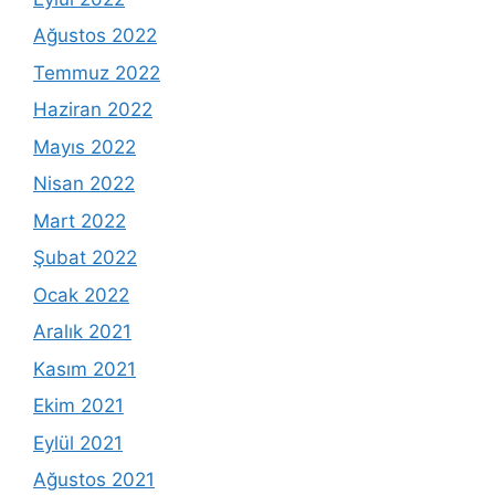
Ağustos 2022
Temmuz 2022
Haziran 2022
Mayıs 2022
Nisan 2022
Mart 2022
Şubat 2022
Ocak 2022
Aralık 2021
Kasım 2021
Ekim 2021
Eylül 2021
Ağustos 2021