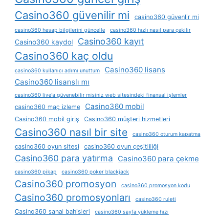
Casino360 güvenilir mi
casino360 güvenlir mi
casino360 hesap bilgilerini güncelle
casino360 hızlı nasıl para çekilir
Casino360 kayıt
Casino360 kaydol
Casino360 kaç oldu
Casino360 lisans
casino360 kullanıcı adımı unuttum
Casino360 lisanslı mı
casino360 live'a güvenebilir misiniz web sitesindeki finansal işlemler
Casino360 mobil
casino360 maç izleme
Casino360 mobil giriş
Casino360 müşteri hizmetleri
Casino360 nasıl bir site
casino360 oturum kapatma
casino360 oyun sitesi
casino360 oyun çeşitliliği
Casino360 para yatırma
Casino360 para çekme
casino360 pikap
casino360 poker blackjack
Casino360 promosyon
casino360 promosyon kodu
Casino360 promosyonları
casino360 ruleti
Casino360 sanal bahisleri
casino360 sayfa yükleme hızı