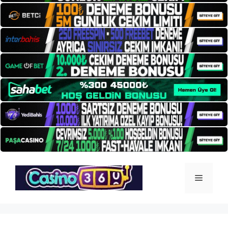
İçeriğe
atla
Menü