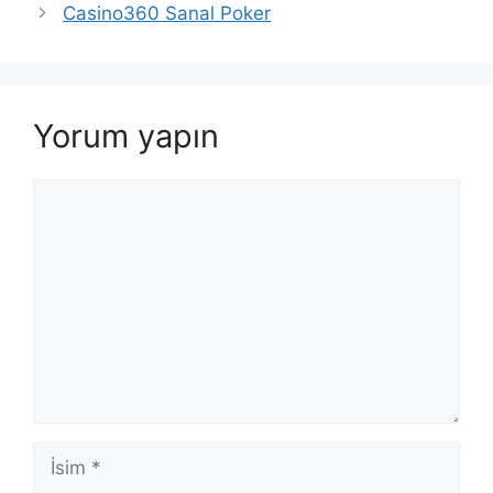
dolaşımı
Casino360 Sanal Poker
Yorum yapın
Yorum
İsim