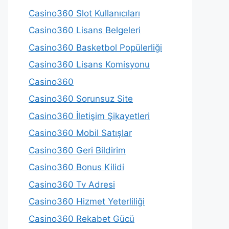
Casino360 Slot Kullanıcıları
Casino360 Lisans Belgeleri
Casino360 Basketbol Popülerliği
Casino360 Lisans Komisyonu
Casino360
Casino360 Sorunsuz Site
Casino360 İletişim Şikayetleri
Casino360 Mobil Satışlar
Casino360 Geri Bildirim
Casino360 Bonus Kilidi
Casino360 Tv Adresi
Casino360 Hizmet Yeterliliği
Casino360 Rekabet Gücü