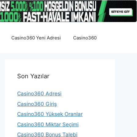
Casino360 Yeni Adresi
Casino360
Son Yazılar
Casino360 Adresi
Casino360 Giriş
Casino360 Yüksek Oranlar
Casino360 Miktar Seçimi
Casino360 Bonus Talebi