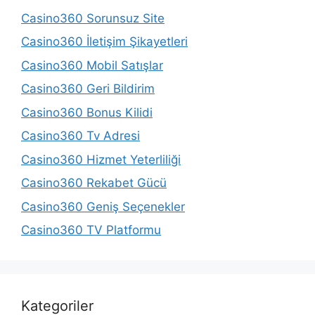
Casino360 Sorunsuz Site
Casino360 İletişim Şikayetleri
Casino360 Mobil Satışlar
Casino360 Geri Bildirim
Casino360 Bonus Kilidi
Casino360 Tv Adresi
Casino360 Hizmet Yeterliliği
Casino360 Rekabet Gücü
Casino360 Geniş Seçenekler
Casino360 TV Platformu
Kategoriler