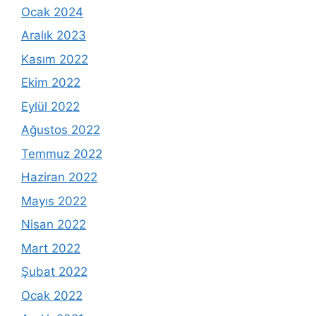
Ocak 2024
Aralık 2023
Kasım 2022
Ekim 2022
Eylül 2022
Ağustos 2022
Temmuz 2022
Haziran 2022
Mayıs 2022
Nisan 2022
Mart 2022
Şubat 2022
Ocak 2022