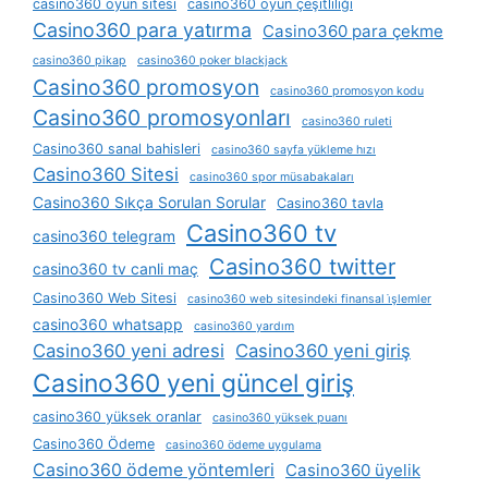
casino360 oyun sitesi
casino360 oyun çeşitliliği
Casino360 para yatırma
Casino360 para çekme
casino360 pikap
casino360 poker blackjack
Casino360 promosyon
casino360 promosyon kodu
Casino360 promosyonları
casino360 ruleti
Casino360 sanal bahisleri
casino360 sayfa yükleme hızı
Casino360 Sitesi
casino360 spor müsabakaları
Casino360 Sıkça Sorulan Sorular
Casino360 tavla
Casino360 tv
casino360 telegram
Casino360 twitter
casino360 tv canli maç
Casino360 Web Sitesi
casino360 web sitesindeki finansal i̇şlemler
casino360 whatsapp
casino360 yardım
Casino360 yeni adresi
Casino360 yeni giriş
Casino360 yeni güncel giriş
casino360 yüksek oranlar
casino360 yüksek puanı
Casino360 Ödeme
casino360 ödeme uygulama
Casino360 ödeme yöntemleri
Casino360 üyelik