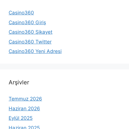
Casino360
Casino360 Giriş
Casino360 Şikayet
Casino360 Twitter
Casino360 Yeni Adresi
Arşivler
Temmuz 2026
Haziran 2026
Eylül 2025
Haziran 2025