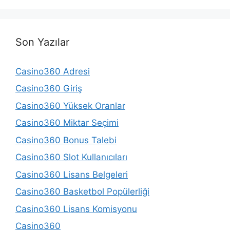
Son Yazılar
Casino360 Adresi
Casino360 Giriş
Casino360 Yüksek Oranlar
Casino360 Miktar Seçimi
Casino360 Bonus Talebi
Casino360 Slot Kullanıcıları
Casino360 Lisans Belgeleri
Casino360 Basketbol Popülerliği
Casino360 Lisans Komisyonu
Casino360