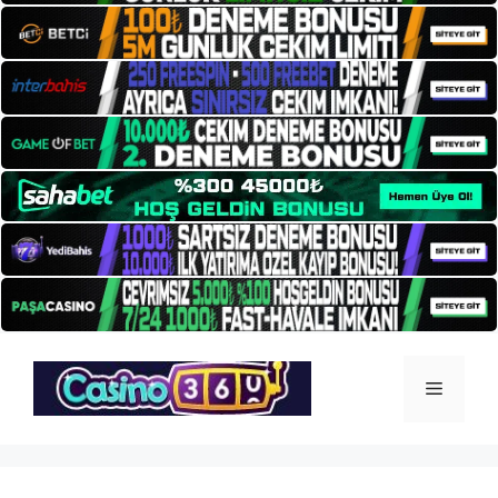
İçeriğe
atla
Menü