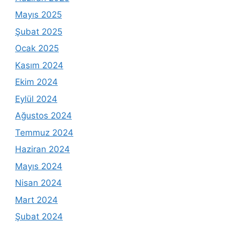
Mayıs 2025
Şubat 2025
Ocak 2025
Kasım 2024
Ekim 2024
Eylül 2024
Ağustos 2024
Temmuz 2024
Haziran 2024
Mayıs 2024
Nisan 2024
Mart 2024
Şubat 2024