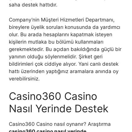
saha destek hattıdır.
Company’nin Müşteri Hizmetleri Departmanı,
bireylere üyelik soruları konusunda da yardımcı
olur. Bu arada hesaplarını kapatmak isteyen
kişilerin mutlaka bu bölümü kullanmaları
gerekmektedir. Bu açıdan bakıldığında güçlü bir
yanının olduğu söylenmelidir. Şirket geri
bildirimleri çok ciddiye alıyor. Yani canlı destek
hattı üzerinden yaptığınız aramalara anında oy
verebilirsiniz.
Casino360 Casino
Nasıl Yerinde Destek
Casino360 Casino nasıl oynanır? Araştırma
casino360 casino nasıl yerinde