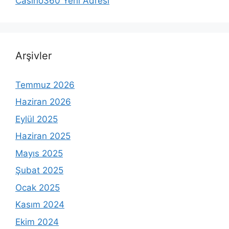
Casino360 Yeni Adresi
Arşivler
Temmuz 2026
Haziran 2026
Eylül 2025
Haziran 2025
Mayıs 2025
Şubat 2025
Ocak 2025
Kasım 2024
Ekim 2024