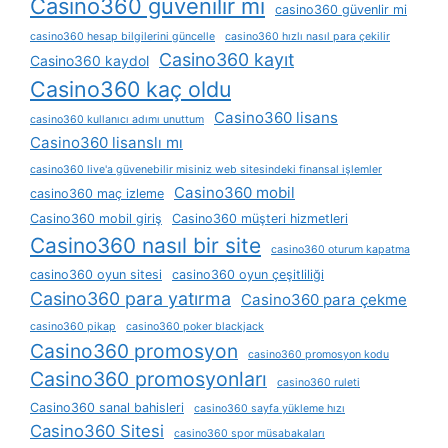
Casino360 güvenilir mi
casino360 güvenlir mi
casino360 hesap bilgilerini güncelle
casino360 hızlı nasıl para çekilir
Casino360 kayıt
Casino360 kaydol
Casino360 kaç oldu
Casino360 lisans
casino360 kullanıcı adımı unuttum
Casino360 lisanslı mı
casino360 live'a güvenebilir misiniz web sitesindeki finansal işlemler
Casino360 mobil
casino360 maç izleme
Casino360 mobil giriş
Casino360 müşteri hizmetleri
Casino360 nasıl bir site
casino360 oturum kapatma
casino360 oyun sitesi
casino360 oyun çeşitliliği
Casino360 para yatırma
Casino360 para çekme
casino360 pikap
casino360 poker blackjack
Casino360 promosyon
casino360 promosyon kodu
Casino360 promosyonları
casino360 ruleti
Casino360 sanal bahisleri
casino360 sayfa yükleme hızı
Casino360 Sitesi
casino360 spor müsabakaları