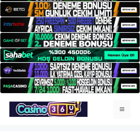
İçeriğe
atla
Menü