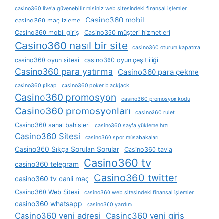
casino360 live'a güvenebilir misiniz web sitesindeki finansal işlemler
Casino360 mobil
casino360 maç izleme
Casino360 mobil giriş
Casino360 müşteri hizmetleri
Casino360 nasıl bir site
casino360 oturum kapatma
casino360 oyun sitesi
casino360 oyun çeşitliliği
Casino360 para yatırma
Casino360 para çekme
casino360 pikap
casino360 poker blackjack
Casino360 promosyon
casino360 promosyon kodu
Casino360 promosyonları
casino360 ruleti
Casino360 sanal bahisleri
casino360 sayfa yükleme hızı
Casino360 Sitesi
casino360 spor müsabakaları
Casino360 Sıkça Sorulan Sorular
Casino360 tavla
Casino360 tv
casino360 telegram
Casino360 twitter
casino360 tv canli maç
Casino360 Web Sitesi
casino360 web sitesindeki finansal i̇şlemler
casino360 whatsapp
casino360 yardım
Casino360 yeni adresi
Casino360 yeni giriş