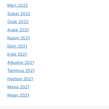
Mart 2022
Şubat 2022
Ocak 2022
Aralık 2021
Kasım 2021
Ekim 2021
Eylül 2021
Ağustos 2021
Temmuz 2021
Haziran 2021
Mayıs 2021
Nisan 2021