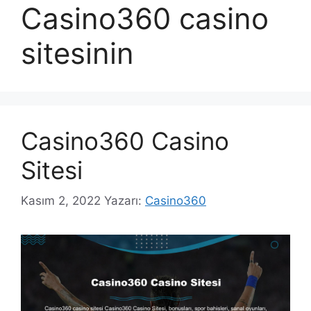
Casino360 casino
sitesinin
Casino360 Casino
Sitesi
Kasım 2, 2022
Yazarı:
Casino360