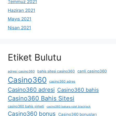
Temmuz 2021
Haziran 2021
Mayıs 2021
Nisan 2021
Etiket Bulutu
canli casino360
bahis sitesi casino360
adresi casino360
Casino360
casino360 adres
Casino360 adresi
Casino360 bahis
Casino360 Bahis Sitesi
casino360 bahis şirketi
casino360 bakara rulet blackjack
Casino360 bonus
Casino360 bonusları