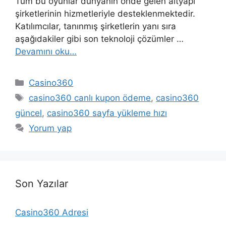
Tüm bu oyunlar dünyanın önde gelen altyapı
şirketlerinin hizmetleriyle desteklenmektedir.
Katılımcılar, tanınmış şirketlerin yanı sıra
aşağıdakiler gibi son teknoloji çözümler …
Devamını oku…
Kategoriler
Casino360
Etiketler
casino360 canlı kupon ödeme
,
casino360
güncel
,
casino360 sayfa yükleme hızı
Yorum yap
Son Yazılar
Casino360 Adresi