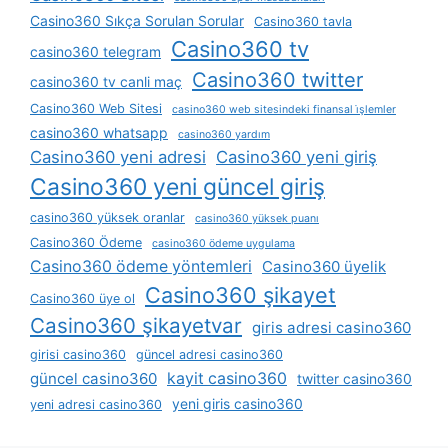
Casino360 Sıkça Sorulan Sorular
Casino360 tavla
Casino360 tv
casino360 telegram
Casino360 twitter
casino360 tv canli maç
Casino360 Web Sitesi
casino360 web sitesindeki finansal i̇şlemler
casino360 whatsapp
casino360 yardım
Casino360 yeni adresi
Casino360 yeni giriş
Casino360 yeni güncel giriş
casino360 yüksek oranlar
casino360 yüksek puanı
Casino360 Ödeme
casino360 ödeme uygulama
Casino360 ödeme yöntemleri
Casino360 üyelik
Casino360 şikayet
Casino360 üye ol
Casino360 şikayetvar
giris adresi casino360
girisi casino360
güncel adresi casino360
güncel casino360
kayit casino360
twitter casino360
yeni giris casino360
yeni adresi casino360