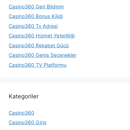
Casino360 Geri Bildirim
Casino360 Bonus Kilidi
Casino360 Tv Adresi
Casino360 Hizmet Yeterliliği
Casino360 Rekabet Gücü
Casino360 Geniş Seçenekler
Casino360 TV Platformu
Kategoriler
Casino360
Casino360 Giriş