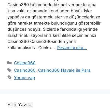
Casino360 bölümünde hizmet vermekte ama
kısa vakit ortamında kendinden büyük işler
yaptığını da göstermek ister ve düşüncelerinize
göre hareket etmekte bulunduğunu gösterebilir
düşüncesindeyiz. Sizlerde farkındalığı yerinde
araştırmak istiyorsanız kesinlikle seçimlerinizi
Casino360 Casino360sinden yana
kullanmalısınız. Çünkü …
Devamını oku…
Kategoriler
Casino360
Etiketler
Casino360
,
Casino360 Havale ile Para
Yorum yap
Son Yazılar