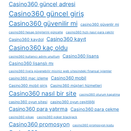
Casino360 güncel adresi
Casino360 güncel giriş
Casino360 güvenilir mi
casino360 güvenlir mi
casino360 hesap bilgilerini güncelle
casino360 hızlı nasıl para çekilir
Casino360 kayıt
Casino360 kaydol
Casino360 kaç oldu
Casino360 lisans
casino360 kullanıcı adımı unuttum
Casino360 lisanslı mı
casino360 live'a güvenebilir misiniz web sitesindeki finansal işlemler
Casino360 mobil
casino360 maç izleme
Casino360 mobil giriş
Casino360 müşteri hizmetleri
Casino360 nasıl bir site
casino360 oturum kapatma
casino360 oyun sitesi
casino360 oyun çeşitliliği
Casino360 para yatırma
Casino360 para çekme
casino360 pikap
casino360 poker blackjack
Casino360 promosyon
casino360 promosyon kodu