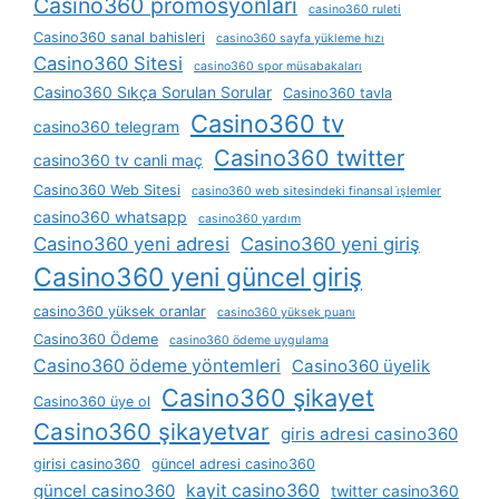
Casino360 promosyonları
casino360 ruleti
Casino360 sanal bahisleri
casino360 sayfa yükleme hızı
Casino360 Sitesi
casino360 spor müsabakaları
Casino360 Sıkça Sorulan Sorular
Casino360 tavla
Casino360 tv
casino360 telegram
Casino360 twitter
casino360 tv canli maç
Casino360 Web Sitesi
casino360 web sitesindeki finansal i̇şlemler
casino360 whatsapp
casino360 yardım
Casino360 yeni adresi
Casino360 yeni giriş
Casino360 yeni güncel giriş
casino360 yüksek oranlar
casino360 yüksek puanı
Casino360 Ödeme
casino360 ödeme uygulama
Casino360 ödeme yöntemleri
Casino360 üyelik
Casino360 şikayet
Casino360 üye ol
Casino360 şikayetvar
giris adresi casino360
girisi casino360
güncel adresi casino360
güncel casino360
kayit casino360
twitter casino360