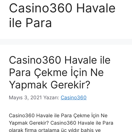
Casino360 Havale
ile Para
Casino360 Havale ile
Para Çekme İçin Ne
Yapmak Gerekir?
Mayıs 3, 2021
Yazarı:
Casino360
Casino360 Havale ile Para Çekme İçin Ne
Yapmak Gerekir? Casino360 Havale ile Para
olarak firma ortalama üç yıldır bahis ve