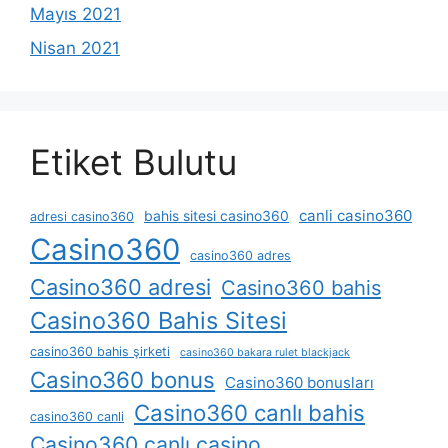
Mayıs 2021
Nisan 2021
Etiket Bulutu
canli casino360
bahis sitesi casino360
adresi casino360
Casino360
casino360 adres
Casino360 adresi
Casino360 bahis
Casino360 Bahis Sitesi
casino360 bahis şirketi
casino360 bakara rulet blackjack
Casino360 bonus
Casino360 bonusları
Casino360 canlı bahis
casino360 canli
Casino360 canlı casino