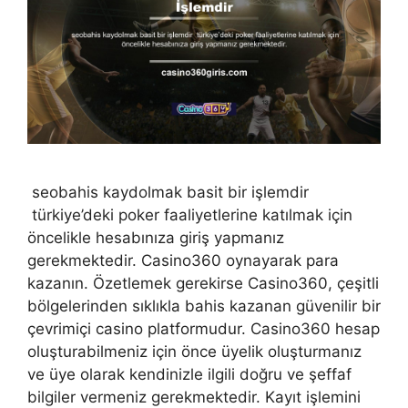
seobahis kaydolmak basit bir işlemdir
türkiye’deki poker faaliyetlerine katılmak için
öncelikle hesabınıza giriş yapmanız
gerekmektedir. Casino360 oynayarak para
kazanın. Özetlemek gerekirse Casino360, çeşitli
bölgelerinden sıklıkla bahis kazanan güvenilir bir
çevrimiçi casino platformudur. Casino360 hesap
oluşturabilmeniz için önce üyelik oluşturmanız
ve üye olarak kendinizle ilgili doğru ve şeffaf
bilgiler vermeniz gerekmektedir. Kayıt işlemini