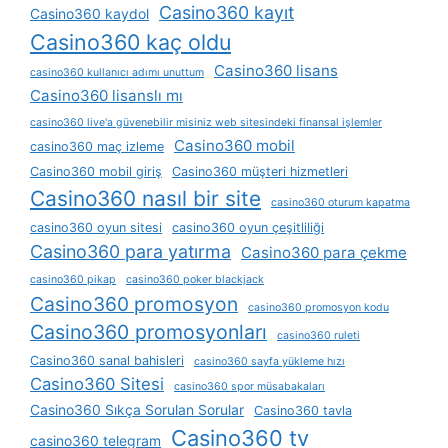
Casino360 kayıt
Casino360 kaydol
Casino360 kaç oldu
Casino360 lisans
casino360 kullanıcı adımı unuttum
Casino360 lisanslı mı
casino360 live'a güvenebilir misiniz web sitesindeki finansal işlemler
Casino360 mobil
casino360 maç izleme
Casino360 mobil giriş
Casino360 müşteri hizmetleri
Casino360 nasıl bir site
casino360 oturum kapatma
casino360 oyun sitesi
casino360 oyun çeşitliliği
Casino360 para yatırma
Casino360 para çekme
casino360 pikap
casino360 poker blackjack
Casino360 promosyon
casino360 promosyon kodu
Casino360 promosyonları
casino360 ruleti
Casino360 sanal bahisleri
casino360 sayfa yükleme hızı
Casino360 Sitesi
casino360 spor müsabakaları
Casino360 Sıkça Sorulan Sorular
Casino360 tavla
Casino360 tv
casino360 telegram