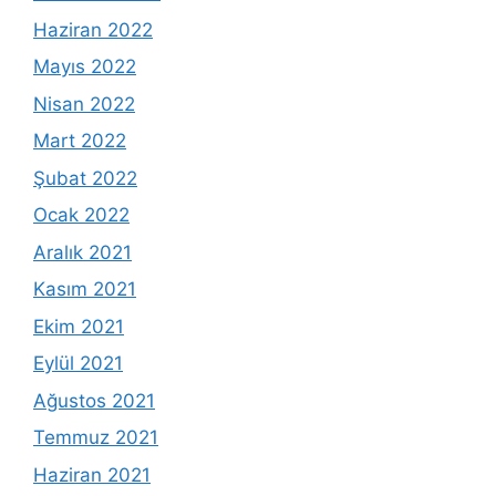
Haziran 2022
Mayıs 2022
Nisan 2022
Mart 2022
Şubat 2022
Ocak 2022
Aralık 2021
Kasım 2021
Ekim 2021
Eylül 2021
Ağustos 2021
Temmuz 2021
Haziran 2021