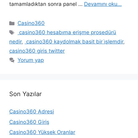
tamamladıktan sonra panel …
Devamını oku…
Kategoriler
Casino360
Etiketler
casino360 hesabıma erişme prosedürü
nedir
,
casino360 kaydolmak basit bir i̇şlemdir
,
casino360 giris twitter
Yorum yap
Son Yazılar
Casino360 Adresi
Casino360 Giriş
Casino360 Yüksek Oranlar