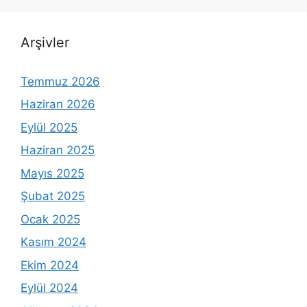
Arşivler
Temmuz 2026
Haziran 2026
Eylül 2025
Haziran 2025
Mayıs 2025
Şubat 2025
Ocak 2025
Kasım 2024
Ekim 2024
Eylül 2024