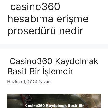
casino360
hesabıma erişme
prosedürü nedir
Casino360 Kaydolmak
Basit Bir İşlemdir
Haziran 1, 2024
Yazarı: