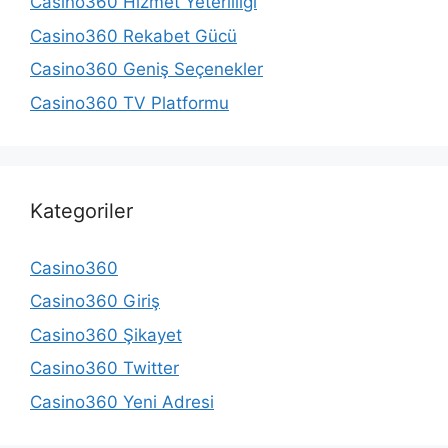
Casino360 Hizmet Yeterliliği
Casino360 Rekabet Gücü
Casino360 Geniş Seçenekler
Casino360 TV Platformu
Kategoriler
Casino360
Casino360 Giriş
Casino360 Şikayet
Casino360 Twitter
Casino360 Yeni Adresi