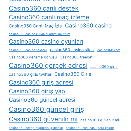
Casino360 canlı destek
Casino360 canlı maç izleme
Casino360 casino
Casino360 Canlı Maç İzle
casino360 casino kullanıcı adımı unuttum
Casino360 casino oyunları
casino360 casino sitesi
casino360 casino sektörü
casino360 com
Casino360 deneme bonusu
Casino360 freebet
Casino360 gerçek adresi
casino360 girisi
Casino360 Giriş
casino360 giris twitter
Casino360 giriş adresi
Casino360 giriş yap
Casino360 güncel adresi
Casino360 güncel giriş
Casino360 güvenilir mi
casino360 güvenlir mi
casino360 hesap bilgilerini güncelle
casino360 hızlı nasıl para çekilir