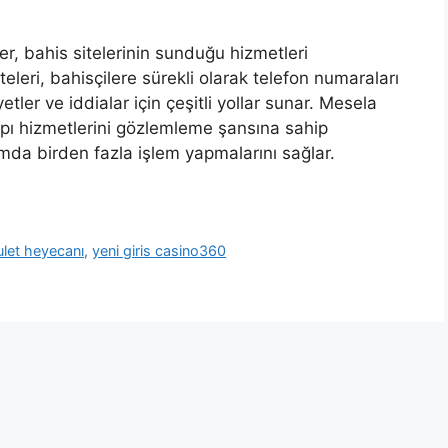
, bahis sitelerinin sunduğu hizmetleri
teleri, bahisçilere sürekli olarak telefon numaraları
tler ve iddialar için çeşitli yollar sunar. Mesela
apı hizmetlerini gözlemleme şansına sahip
ormda birden fazla işlem yapmalarını sağlar.
ulet heyecanı
,
yeni giris casino360