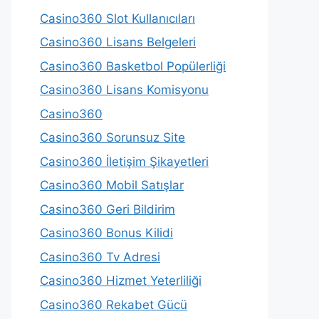
Casino360 Slot Kullanıcıları
Casino360 Lisans Belgeleri
Casino360 Basketbol Popülerliği
Casino360 Lisans Komisyonu
Casino360
Casino360 Sorunsuz Site
Casino360 İletişim Şikayetleri
Casino360 Mobil Satışlar
Casino360 Geri Bildirim
Casino360 Bonus Kilidi
Casino360 Tv Adresi
Casino360 Hizmet Yeterliliği
Casino360 Rekabet Gücü