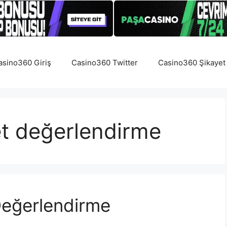
asino360 Giriş
Casino360 Twitter
Casino360 Şikayet
t değerlendirme
eğerlendirme