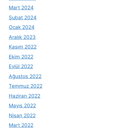
Mart 2024
Şubat 2024
Ocak 2024
Aralık 2023
Kasım 2022
Ekim 2022
Eylül 2022
Ağustos 2022
Temmuz 2022
Haziran 2022
Mayıs 2022
Nisan 2022
Mart 2022