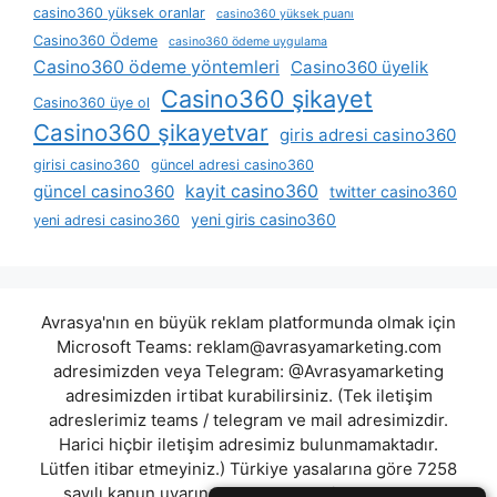
casino360 yüksek oranlar
casino360 yüksek puanı
Casino360 Ödeme
casino360 ödeme uygulama
Casino360 ödeme yöntemleri
Casino360 üyelik
Casino360 şikayet
Casino360 üye ol
Casino360 şikayetvar
giris adresi casino360
girisi casino360
güncel adresi casino360
güncel casino360
kayit casino360
twitter casino360
yeni giris casino360
yeni adresi casino360
Avrasya'nın en büyük reklam platformunda olmak için
Microsoft Teams:
reklam@avrasyamarketing.com
adresimizden veya Telegram: @Avrasyamarketing
adresimizden irtibat kurabilirsiniz. (Tek iletişim
adreslerimiz teams / telegram ve mail adresimizdir.
Harici hiçbir iletişim adresimiz bulunmamaktadır.
Lütfen itibar etmeyiniz.) Türkiye yasalarına göre 7258
sayılı kanun uyarınca yasa dışı bahis oynamanın