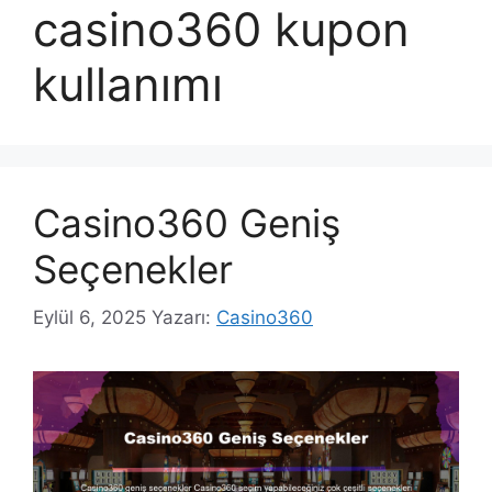
casino360 kupon
kullanımı
Casino360 Geniş
Seçenekler
Eylül 6, 2025
Yazarı:
Casino360