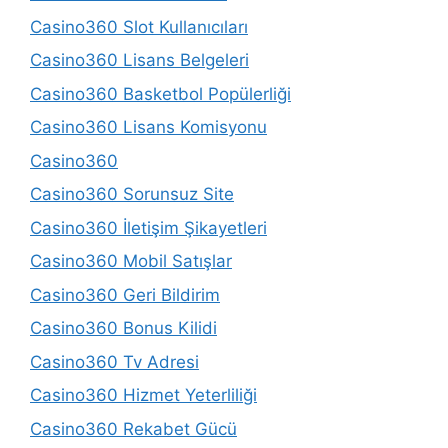
Casino360 Slot Kullanıcıları
Casino360 Lisans Belgeleri
Casino360 Basketbol Popülerliği
Casino360 Lisans Komisyonu
Casino360
Casino360 Sorunsuz Site
Casino360 İletişim Şikayetleri
Casino360 Mobil Satışlar
Casino360 Geri Bildirim
Casino360 Bonus Kilidi
Casino360 Tv Adresi
Casino360 Hizmet Yeterliliği
Casino360 Rekabet Gücü