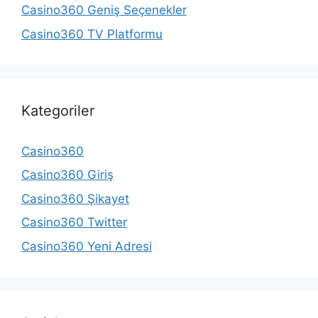
Casino360 Geniş Seçenekler
Casino360 TV Platformu
Kategoriler
Casino360
Casino360 Giriş
Casino360 Şikayet
Casino360 Twitter
Casino360 Yeni Adresi