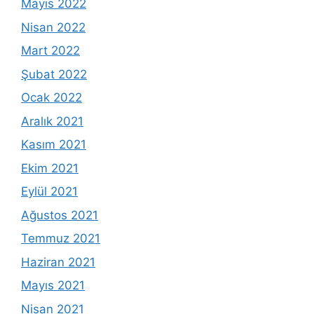
Mayıs 2022
Nisan 2022
Mart 2022
Şubat 2022
Ocak 2022
Aralık 2021
Kasım 2021
Ekim 2021
Eylül 2021
Ağustos 2021
Temmuz 2021
Haziran 2021
Mayıs 2021
Nisan 2021