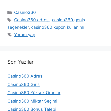
Kategoriler
Casino360
Etiketler
Casino360 adresi
,
casino360 geniş
seçenekler
,
casino360 kupon kullanımı
Yorum yap
Son Yazılar
Casino360 Adresi
Casino360 Giriş
Casino360 Yüksek Oranlar
Casino360 Miktar Seçimi
Casino360 Bonus Talebi