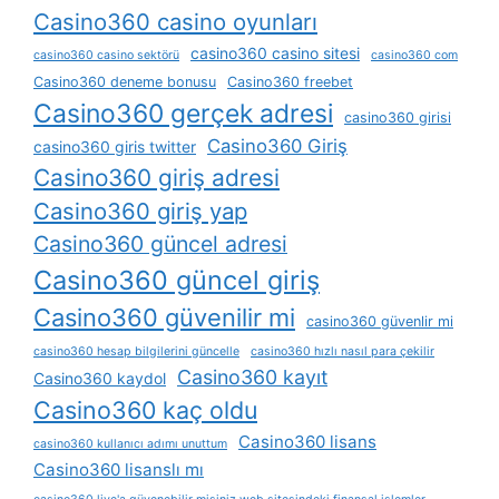
Casino360 casino oyunları
casino360 casino sitesi
casino360 casino sektörü
casino360 com
Casino360 deneme bonusu
Casino360 freebet
Casino360 gerçek adresi
casino360 girisi
Casino360 Giriş
casino360 giris twitter
Casino360 giriş adresi
Casino360 giriş yap
Casino360 güncel adresi
Casino360 güncel giriş
Casino360 güvenilir mi
casino360 güvenlir mi
casino360 hesap bilgilerini güncelle
casino360 hızlı nasıl para çekilir
Casino360 kayıt
Casino360 kaydol
Casino360 kaç oldu
Casino360 lisans
casino360 kullanıcı adımı unuttum
Casino360 lisanslı mı