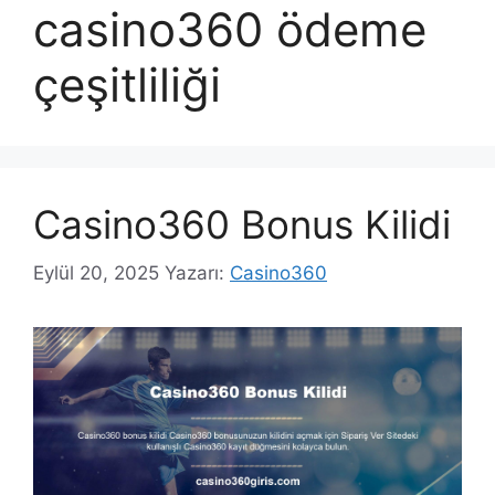
casino360 ödeme
çeşitliliği
Casino360 Bonus Kilidi
Eylül 20, 2025
Yazarı:
Casino360