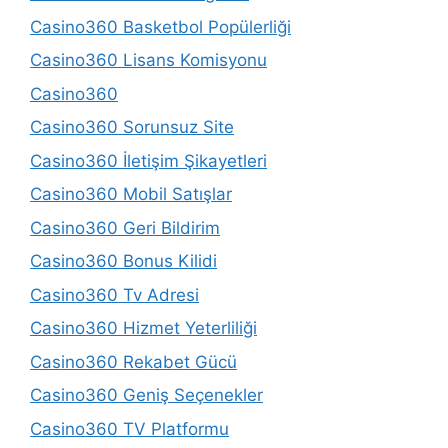
Casino360 Basketbol Popülerliği
Casino360 Lisans Komisyonu
Casino360
Casino360 Sorunsuz Site
Casino360 İletişim Şikayetleri
Casino360 Mobil Satışlar
Casino360 Geri Bildirim
Casino360 Bonus Kilidi
Casino360 Tv Adresi
Casino360 Hizmet Yeterliliği
Casino360 Rekabet Gücü
Casino360 Geniş Seçenekler
Casino360 TV Platformu