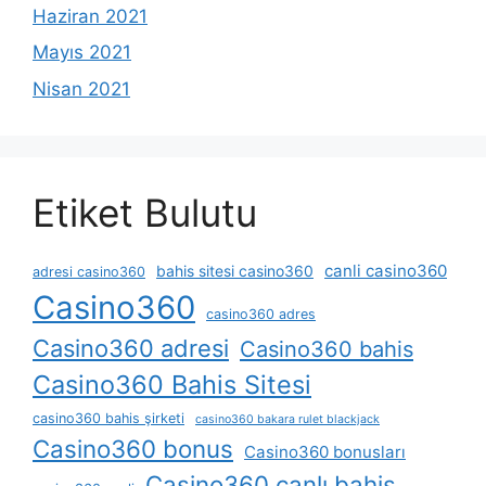
Haziran 2021
Mayıs 2021
Nisan 2021
Etiket Bulutu
canli casino360
bahis sitesi casino360
adresi casino360
Casino360
casino360 adres
Casino360 adresi
Casino360 bahis
Casino360 Bahis Sitesi
casino360 bahis şirketi
casino360 bakara rulet blackjack
Casino360 bonus
Casino360 bonusları
Casino360 canlı bahis