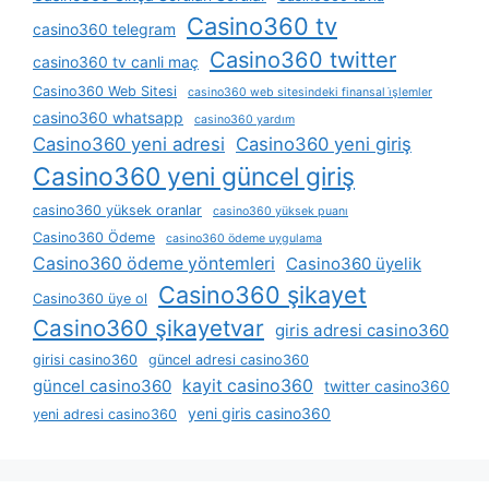
Casino360 tv
casino360 telegram
Casino360 twitter
casino360 tv canli maç
Casino360 Web Sitesi
casino360 web sitesindeki finansal i̇şlemler
casino360 whatsapp
casino360 yardım
Casino360 yeni adresi
Casino360 yeni giriş
Casino360 yeni güncel giriş
casino360 yüksek oranlar
casino360 yüksek puanı
Casino360 Ödeme
casino360 ödeme uygulama
Casino360 ödeme yöntemleri
Casino360 üyelik
Casino360 şikayet
Casino360 üye ol
Casino360 şikayetvar
giris adresi casino360
girisi casino360
güncel adresi casino360
güncel casino360
kayit casino360
twitter casino360
yeni giris casino360
yeni adresi casino360