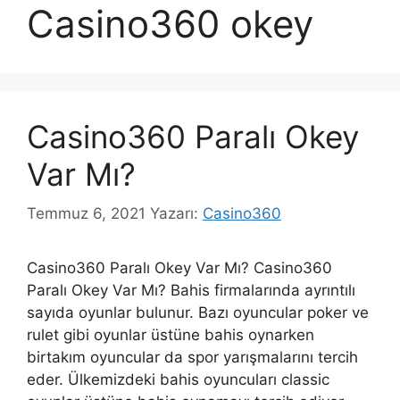
Casino360 okey
Casino360 Paralı Okey
Var Mı?
Temmuz 6, 2021
Yazarı:
Casino360
Casino360 Paralı Okey Var Mı? Casino360
Paralı Okey Var Mı? Bahis firmalarında ayrıntılı
sayıda oyunlar bulunur. Bazı oyuncular poker ve
rulet gibi oyunlar üstüne bahis oynarken
birtakım oyuncular da spor yarışmalarını tercih
eder. Ülkemizdeki bahis oyuncuları classic