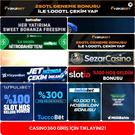
×
CASINO360 GİRİŞ İÇİN TIKLAYINIZ!