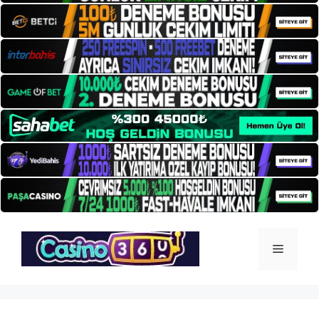
İçeriğe
atla
Menü