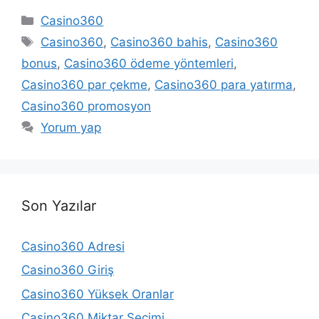
Kategoriler
Casino360
Etiketler
Casino360
,
Casino360 bahis
,
Casino360
bonus
,
Casino360 ödeme yöntemleri
,
Casino360 par çekme
,
Casino360 para yatırma
,
Casino360 promosyon
Yorum yap
Son Yazılar
Casino360 Adresi
Casino360 Giriş
Casino360 Yüksek Oranlar
Casino360 Miktar Seçimi