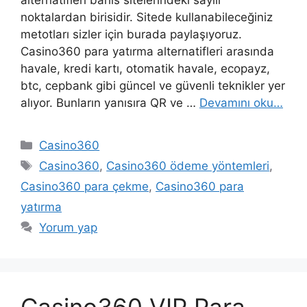
alternatifleri bahis sitelerindeki sayılı
noktalardan birisidir. Sitede kullanabileceğiniz
metotları sizler için burada paylaşıyoruz.
Casino360 para yatırma alternatifleri arasında
havale, kredi kartı, otomatik havale, ecopayz,
btc, cepbank gibi güncel ve güvenli teknikler yer
alıyor. Bunların yanısıra QR ve …
Devamını oku…
Kategoriler
Casino360
Etiketler
Casino360
,
Casino360 ödeme yöntemleri
,
Casino360 para çekme
,
Casino360 para
yatırma
Yorum yap