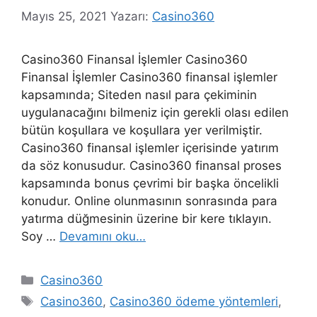
Mayıs 25, 2021
Yazarı:
Casino360
Casino360 Finansal İşlemler Casino360
Finansal İşlemler Casino360 finansal işlemler
kapsamında; Siteden nasıl para çekiminin
uygulanacağını bilmeniz için gerekli olası edilen
bütün koşullara ve koşullara yer verilmiştir.
Casino360 finansal işlemler içerisinde yatırım
da söz konusudur. Casino360 finansal proses
kapsamında bonus çevrimi bir başka öncelikli
konudur. Online olunmasının sonrasında para
yatırma düğmesinin üzerine bir kere tıklayın.
Soy …
Devamını oku…
Kategoriler
Casino360
Etiketler
Casino360
,
Casino360 ödeme yöntemleri
,