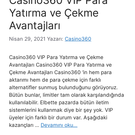
Casino360 VIP Para
Yatırma ve Çekme
Avantajları
Nisan 29, 2021
Yazarı:
Casino360
Casino360 VIP Para Yatırma ve Çekme
Avantajları Casino360 VIP Para Yatırma ve
Çekme Avantajları Casino360 ‘in hem para
aktarımı hem de para çekme için farklı
alternatifler sunmuş bulunduğunu görüyoruz.
Bütün bunlar, limitler tam olarak karşılandığında
kullanılabilir. Elbette pazarda bütün iletim
sistemlerini kullanmak diye bir şey yok. VIP
üyeler için farklı bir durum var. Aşağıdaki
kazançları …
Devamını oku…