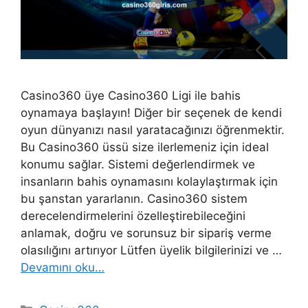
Casino360 üye Casino360 Ligi ile bahis
oynamaya başlayın! Diğer bir seçenek de kendi
oyun dünyanızı nasıl yaratacağınızı öğrenmektir.
Bu Casino360 üssü size ilerlemeniz için ideal
konumu sağlar. Sistemi değerlendirmek ve
insanların bahis oynamasını kolaylaştırmak için
bu şanstan yararlanın. Casino360 sistem
derecelendirmelerini özelleştirebileceğini
anlamak, doğru ve sorunsuz bir sipariş verme
olasılığını artırıyor Lütfen üyelik bilgilerinizi ve …
Devamını oku…
Kategoriler