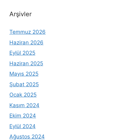
Arşivler
Temmuz 2026
Haziran 2026
Eylül 2025
Haziran 2025
Mayıs 2025
Şubat 2025
Ocak 2025
Kasım 2024
Ekim 2024
Eylül 2024
Ağustos 2024