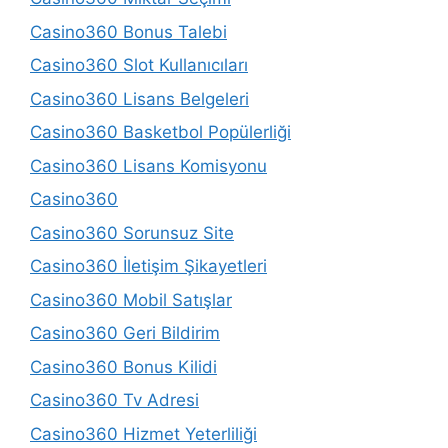
Casino360 Bonus Talebi
Casino360 Slot Kullanıcıları
Casino360 Lisans Belgeleri
Casino360 Basketbol Popülerliği
Casino360 Lisans Komisyonu
Casino360
Casino360 Sorunsuz Site
Casino360 İletişim Şikayetleri
Casino360 Mobil Satışlar
Casino360 Geri Bildirim
Casino360 Bonus Kilidi
Casino360 Tv Adresi
Casino360 Hizmet Yeterliliği