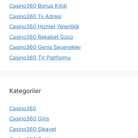
Casino360 Bonus Kilidi
Casino360 Tv Adresi
Casino360 Hizmet Yeterliliği
Casino360 Rekabet Gücü
Casino360 Geniş Seçenekler
Casino360 TV Platformu
Kategoriler
Casino360
Casino360 Giriş
Casino360 Şikayet