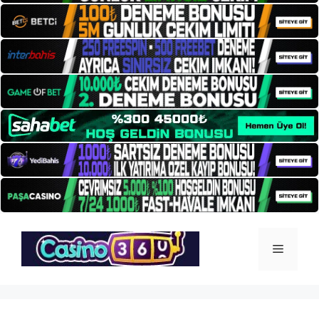
İçeriğe
atla
Menü