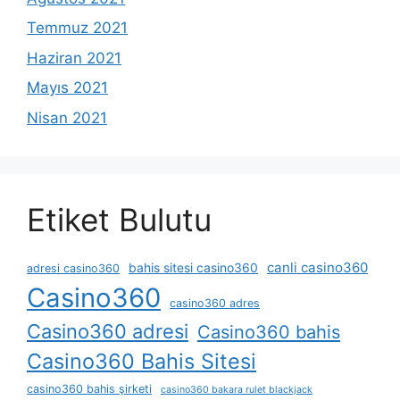
Temmuz 2021
Haziran 2021
Mayıs 2021
Nisan 2021
Etiket Bulutu
canli casino360
bahis sitesi casino360
adresi casino360
Casino360
casino360 adres
Casino360 adresi
Casino360 bahis
Casino360 Bahis Sitesi
casino360 bahis şirketi
casino360 bakara rulet blackjack