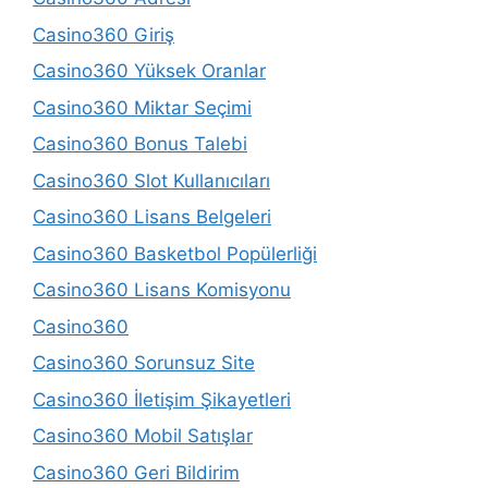
Casino360 Giriş
Casino360 Yüksek Oranlar
Casino360 Miktar Seçimi
Casino360 Bonus Talebi
Casino360 Slot Kullanıcıları
Casino360 Lisans Belgeleri
Casino360 Basketbol Popülerliği
Casino360 Lisans Komisyonu
Casino360
Casino360 Sorunsuz Site
Casino360 İletişim Şikayetleri
Casino360 Mobil Satışlar
Casino360 Geri Bildirim