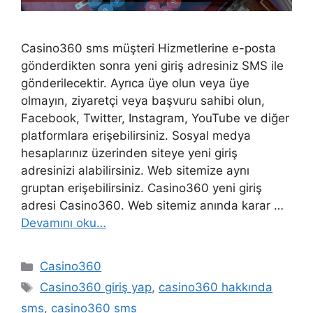
Casino360 sms müşteri Hizmetlerine e-posta
gönderdikten sonra yeni giriş adresiniz SMS ile
gönderilecektir. Ayrıca üye olun veya üye
olmayın, ziyaretçi veya başvuru sahibi olun,
Facebook, Twitter, Instagram, YouTube ve diğer
platformlara erişebilirsiniz. Sosyal medya
hesaplarınız üzerinden siteye yeni giriş
adresinizi alabilirsiniz. Web sitemize aynı
gruptan erişebilirsiniz. Casino360 yeni giriş
adresi Casino360. Web sitemiz anında karar …
Devamını oku…
Kategoriler
Casino360
Etiketler
Casino360 giriş yap
,
casino360 hakkında
sms
,
casino360 sms