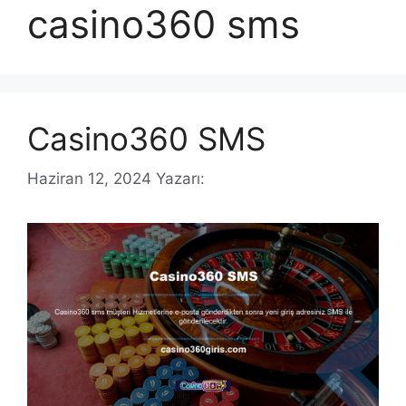
casino360 sms
Casino360 SMS
Haziran 12, 2024
Yazarı: