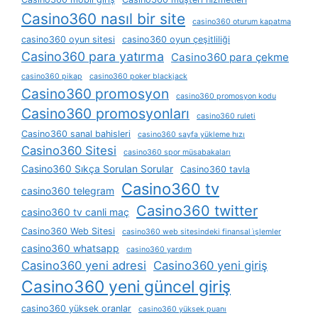
Casino360 nasıl bir site
casino360 oturum kapatma
casino360 oyun sitesi
casino360 oyun çeşitliliği
Casino360 para yatırma
Casino360 para çekme
casino360 pikap
casino360 poker blackjack
Casino360 promosyon
casino360 promosyon kodu
Casino360 promosyonları
casino360 ruleti
Casino360 sanal bahisleri
casino360 sayfa yükleme hızı
Casino360 Sitesi
casino360 spor müsabakaları
Casino360 Sıkça Sorulan Sorular
Casino360 tavla
Casino360 tv
casino360 telegram
Casino360 twitter
casino360 tv canli maç
Casino360 Web Sitesi
casino360 web sitesindeki finansal i̇şlemler
casino360 whatsapp
casino360 yardım
Casino360 yeni adresi
Casino360 yeni giriş
Casino360 yeni güncel giriş
casino360 yüksek oranlar
casino360 yüksek puanı