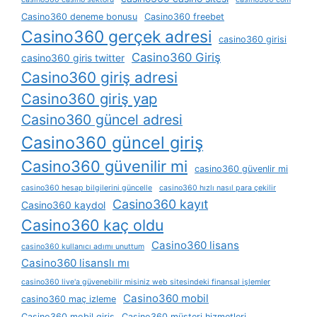
Casino360 deneme bonusu
Casino360 freebet
Casino360 gerçek adresi
casino360 girisi
Casino360 Giriş
casino360 giris twitter
Casino360 giriş adresi
Casino360 giriş yap
Casino360 güncel adresi
Casino360 güncel giriş
Casino360 güvenilir mi
casino360 güvenlir mi
casino360 hesap bilgilerini güncelle
casino360 hızlı nasıl para çekilir
Casino360 kayıt
Casino360 kaydol
Casino360 kaç oldu
Casino360 lisans
casino360 kullanıcı adımı unuttum
Casino360 lisanslı mı
casino360 live'a güvenebilir misiniz web sitesindeki finansal işlemler
Casino360 mobil
casino360 maç izleme
Casino360 mobil giriş
Casino360 müşteri hizmetleri