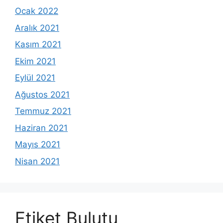
Ocak 2022
Aralık 2021
Kasım 2021
Ekim 2021
Eylül 2021
Ağustos 2021
Temmuz 2021
Haziran 2021
Mayıs 2021
Nisan 2021
Etiket Bulutu