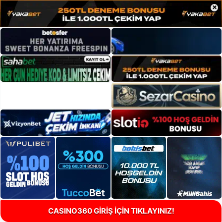
×
CASINO360 GİRİŞ İÇİN TIKLAYINIZ!