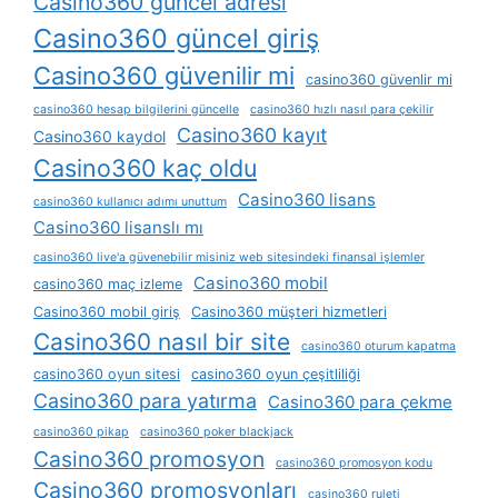
Casino360 güncel adresi
Casino360 güncel giriş
Casino360 güvenilir mi
casino360 güvenlir mi
casino360 hesap bilgilerini güncelle
casino360 hızlı nasıl para çekilir
Casino360 kayıt
Casino360 kaydol
Casino360 kaç oldu
Casino360 lisans
casino360 kullanıcı adımı unuttum
Casino360 lisanslı mı
casino360 live'a güvenebilir misiniz web sitesindeki finansal işlemler
Casino360 mobil
casino360 maç izleme
Casino360 mobil giriş
Casino360 müşteri hizmetleri
Casino360 nasıl bir site
casino360 oturum kapatma
casino360 oyun sitesi
casino360 oyun çeşitliliği
Casino360 para yatırma
Casino360 para çekme
casino360 pikap
casino360 poker blackjack
Casino360 promosyon
casino360 promosyon kodu
Casino360 promosyonları
casino360 ruleti