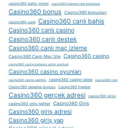
casino360 bahis şirketi
casino360 bakara rulet blackjack
Casino360 bonus
Casino360 bonusları
Casino360 canlı bahis
casino360 canli
Casino360 canlı casino
Casino360 canlı destek
Casino360 canlı maç izleme
Casino360 casino
Casino360 Canlı Maç İzle
casino360 casino kullanıcı adımı unuttum
Casino360 casino oyunları
casino360 casino sitesi
casino360 casino sektörü
casino360 com
Casino360 deneme bonusu
Casino360 freebet
Casino360 gerçek adresi
casino360 girisi
Casino360 Giriş
casino360 giris twitter
Casino360 giriş adresi
Casino360 giriş yap