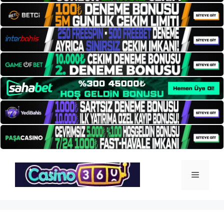
İçeriğe
atla
Menü