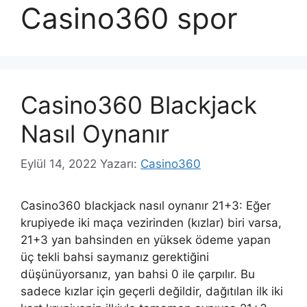
Casino360 spor
Casino360 Blackjack
Nasıl Oynanır
Eylül 14, 2022
Yazarı:
Casino360
Casino360 blackjack nasıl oynanır 21+3: Eğer
krupiyede iki maça vezirinden (kızlar) biri varsa,
21+3 yan bahsinden en yüksek ödeme yapan
üç tekli bahsi saymanız gerektiğini
düşünüyorsanız, yan bahsi 0 ile çarpılır. Bu
sadece kızlar için geçerli değildir, dağıtılan ilk iki