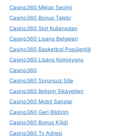
Casino360 Miktar Seçimi
Casino360 Bonus Talebi
Casino360 Slot Kullanıcıları
Casino360 Lisans Belgeleri
Casino360 Basketbol Popülerliği
Casino360 Lisans Komisyonu
Casino360
Casino360 Sorunsuz Site
Casino360 İletişim Şikayetleri
Casino360 Mobil Satışlar
Casino360 Geri Bildirim
Casino360 Bonus Kilidi
Casino360 Tv Adresi