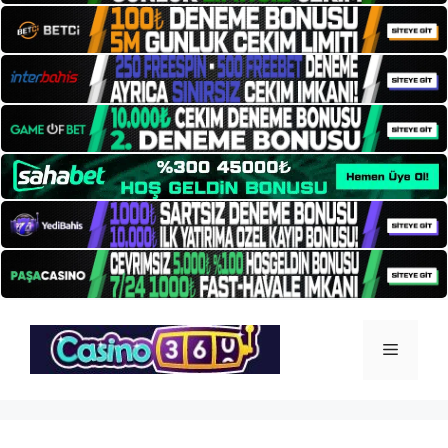
İçeriğe
atla
Menü