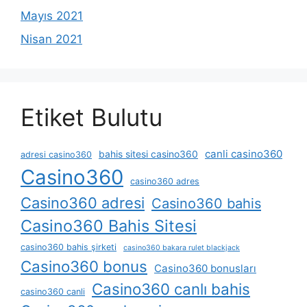
Mayıs 2021
Nisan 2021
Etiket Bulutu
canli casino360
bahis sitesi casino360
adresi casino360
Casino360
casino360 adres
Casino360 adresi
Casino360 bahis
Casino360 Bahis Sitesi
casino360 bahis şirketi
casino360 bakara rulet blackjack
Casino360 bonus
Casino360 bonusları
Casino360 canlı bahis
casino360 canli