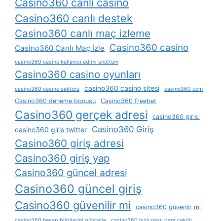
Casino360 canlı casino
Casino360 canlı destek
Casino360 canlı maç izleme
Casino360 casino
Casino360 Canlı Maç İzle
casino360 casino kullanıcı adımı unuttum
Casino360 casino oyunları
casino360 casino sitesi
casino360 casino sektörü
casino360 com
Casino360 deneme bonusu
Casino360 freebet
Casino360 gerçek adresi
casino360 girisi
Casino360 Giriş
casino360 giris twitter
Casino360 giriş adresi
Casino360 giriş yap
Casino360 güncel adresi
Casino360 güncel giriş
Casino360 güvenilir mi
casino360 güvenlir mi
casino360 hesap bilgilerini güncelle
casino360 hızlı nasıl para çekilir