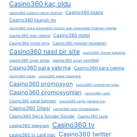
Casino360 kaç oldu
Casino360 lisans
casino360 kullanıcı adımı unuttum
Casino360 lisanslı mı
casino360 live'a güvenebilir misiniz web sitesindeki finansal işlemler
Casino360 mobil
casino360 maç izleme
Casino360 mobil giriş
Casino360 müşteri hizmetleri
Casino360 nasıl bir site
casino360 oturum kapatma
casino360 oyun sitesi
casino360 oyun çeşitliliği
Casino360 para yatırma
Casino360 para çekme
casino360 pikap
casino360 poker blackjack
Casino360 promosyon
casino360 promosyon kodu
Casino360 promosyonları
casino360 ruleti
Casino360 sanal bahisleri
casino360 sayfa yükleme hızı
Casino360 Sitesi
casino360 spor müsabakaları
Casino360 Sıkça Sorulan Sorular
Casino360 tavla
Casino360 tv
casino360 telegram
Casino360 twitter
casino360 tv canli maç