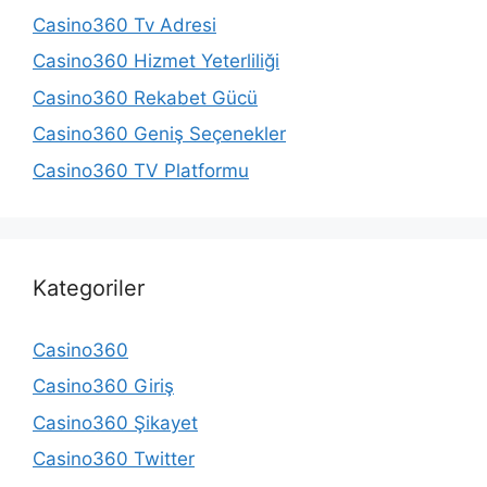
Casino360 Tv Adresi
Casino360 Hizmet Yeterliliği
Casino360 Rekabet Gücü
Casino360 Geniş Seçenekler
Casino360 TV Platformu
Kategoriler
Casino360
Casino360 Giriş
Casino360 Şikayet
Casino360 Twitter