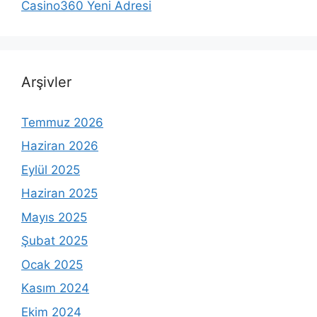
Casino360 Yeni Adresi
Arşivler
Temmuz 2026
Haziran 2026
Eylül 2025
Haziran 2025
Mayıs 2025
Şubat 2025
Ocak 2025
Kasım 2024
Ekim 2024