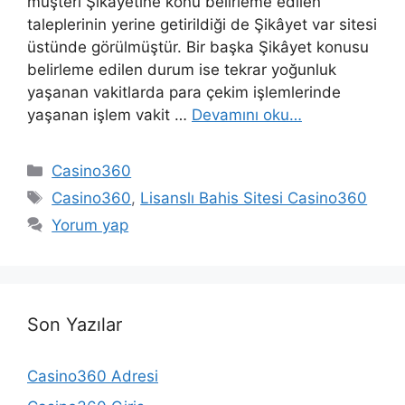
müşteri Şikâyetine konu belirleme edilen
taleplerinin yerine getirildiği de Şikâyet var sitesi
üstünde görülmüştür. Bir başka Şikâyet konusu
belirleme edilen durum ise tekrar yoğunluk
yaşanan vakitlarda para çekim işlemlerinde
yaşanan işlem vakit …
Devamını oku…
Kategoriler
Casino360
Etiketler
Casino360
,
Lisanslı Bahis Sitesi Casino360
Yorum yap
Son Yazılar
Casino360 Adresi