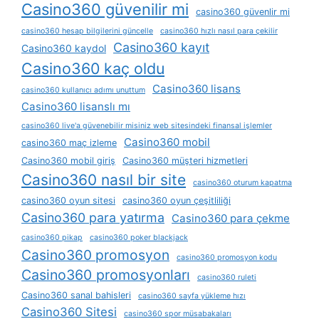
Casino360 güvenilir mi
casino360 güvenlir mi
casino360 hesap bilgilerini güncelle
casino360 hızlı nasıl para çekilir
Casino360 kayıt
Casino360 kaydol
Casino360 kaç oldu
Casino360 lisans
casino360 kullanıcı adımı unuttum
Casino360 lisanslı mı
casino360 live'a güvenebilir misiniz web sitesindeki finansal işlemler
Casino360 mobil
casino360 maç izleme
Casino360 mobil giriş
Casino360 müşteri hizmetleri
Casino360 nasıl bir site
casino360 oturum kapatma
casino360 oyun sitesi
casino360 oyun çeşitliliği
Casino360 para yatırma
Casino360 para çekme
casino360 pikap
casino360 poker blackjack
Casino360 promosyon
casino360 promosyon kodu
Casino360 promosyonları
casino360 ruleti
Casino360 sanal bahisleri
casino360 sayfa yükleme hızı
Casino360 Sitesi
casino360 spor müsabakaları