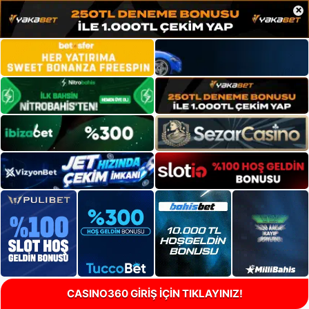
×
CASINO360 GİRİŞ İÇİN TIKLAYINIZ!