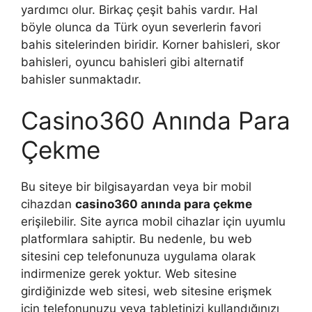
yardımcı olur. Birkaç çeşit bahis vardır. Hal
böyle olunca da Türk oyun severlerin favori
bahis sitelerinden biridir. Korner bahisleri, skor
bahisleri, oyuncu bahisleri gibi alternatif
bahisler sunmaktadır.
Casino360 Anında Para
Çekme
Bu siteye bir bilgisayardan veya bir mobil
cihazdan
casino360 anında para çekme
erişilebilir. Site ayrıca mobil cihazlar için uyumlu
platformlara sahiptir. Bu nedenle, bu web
sitesini cep telefonunuza uygulama olarak
indirmenize gerek yoktur. Web sitesine
girdiğinizde web sitesi, web sitesine erişmek
için telefonunuzu veya tabletinizi kullandığınızı