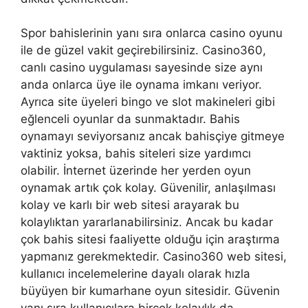
Spor bahislerinin yanı sıra onlarca casino oyunu
ile de güzel vakit geçirebilirsiniz. Casino360,
canlı casino uygulaması sayesinde size aynı
anda onlarca üye ile oynama imkanı veriyor.
Ayrıca site üyeleri bingo ve slot makineleri gibi
eğlenceli oyunlar da sunmaktadır. Bahis
oynamayı seviyorsanız ancak bahisçiye gitmeye
vaktiniz yoksa, bahis siteleri size yardımcı
olabilir. İnternet üzerinde her yerden oyun
oynamak artık çok kolay. Güvenilir, anlaşılması
kolay ve karlı bir web sitesi arayarak bu
kolaylıktan yararlanabilirsiniz. Ancak bu kadar
çok bahis sitesi faaliyette olduğu için araştırma
yapmanız gerekmektedir. Casino360 web sitesi,
kullanıcı incelemelerine dayalı olarak hızla
büyüyen bir kumarhane oyun sitesidir. Güvenin