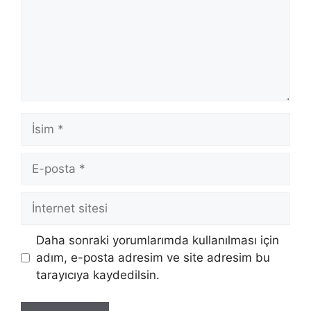
İsim
E-
posta
İnternet
sitesi
Daha sonraki yorumlarımda kullanılması için
adım, e-posta adresim ve site adresim bu
tarayıcıya kaydedilsin.