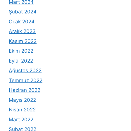
Mart 2024
Şubat 2024
Ocak 2024
Aralık 2023
Kasım 2022
Ekim 2022
Eylül 2022
Ağustos 2022
Temmuz 2022
Haziran 2022
Mayıs 2022
Nisan 2022
Mart 2022
Şubat 2022