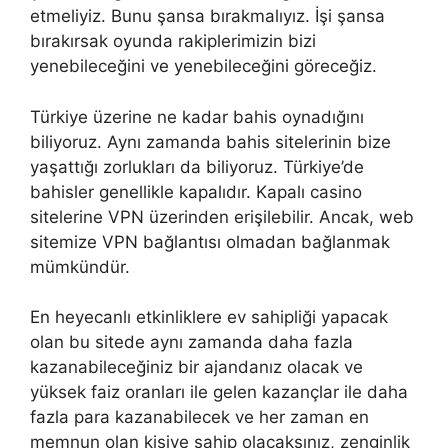
etmeliyiz. Bunu şansa bırakmalıyız. İşi şansa
bırakırsak oyunda rakiplerimizin bizi
yenebileceğini ve yenebileceğini göreceğiz.
Türkiye üzerine ne kadar bahis oynadığını
biliyoruz. Aynı zamanda bahis sitelerinin bize
yaşattığı zorlukları da biliyoruz. Türkiye’de
bahisler genellikle kapalıdır. Kapalı casino
sitelerine VPN üzerinden erişilebilir. Ancak, web
sitemize VPN bağlantısı olmadan bağlanmak
mümkündür.
En heyecanlı etkinliklere ev sahipliği yapacak
olan bu sitede aynı zamanda daha fazla
kazanabileceğiniz bir ajandanız olacak ve
yüksek faiz oranları ile gelen kazançlar ile daha
fazla para kazanabilecek ve her zaman en
memnun olan kişiye sahip olacaksınız, zenginlik