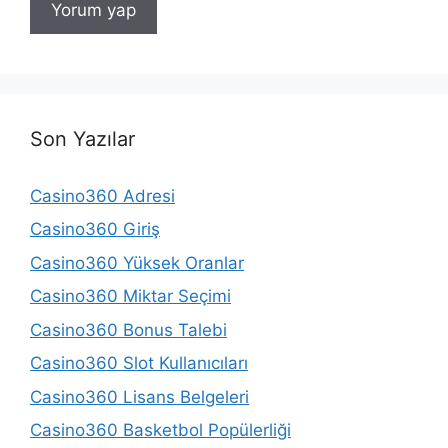
Son Yazılar
Casino360 Adresi
Casino360 Giriş
Casino360 Yüksek Oranlar
Casino360 Miktar Seçimi
Casino360 Bonus Talebi
Casino360 Slot Kullanıcıları
Casino360 Lisans Belgeleri
Casino360 Basketbol Popülerliği