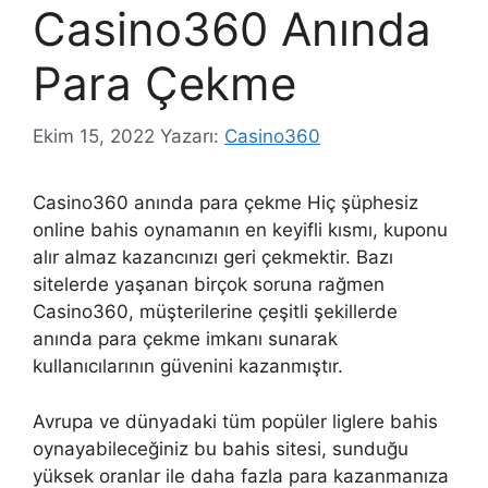
Casino360 Anında
Para Çekme
Ekim 15, 2022
Yazarı:
Casino360
Casino360 anında para çekme Hiç şüphesiz
online bahis oynamanın en keyifli kısmı, kuponu
alır almaz kazancınızı geri çekmektir. Bazı
sitelerde yaşanan birçok soruna rağmen
Casino360, müşterilerine çeşitli şekillerde
anında para çekme imkanı sunarak
kullanıcılarının güvenini kazanmıştır.
Avrupa ve dünyadaki tüm popüler liglere bahis
oynayabileceğiniz bu bahis sitesi, sunduğu
yüksek oranlar ile daha fazla para kazanmanıza