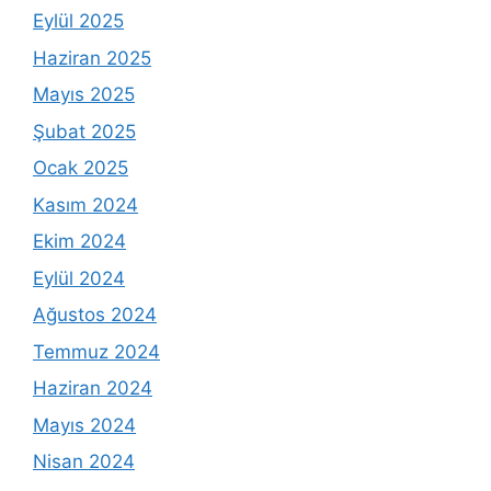
Eylül 2025
Haziran 2025
Mayıs 2025
Şubat 2025
Ocak 2025
Kasım 2024
Ekim 2024
Eylül 2024
Ağustos 2024
Temmuz 2024
Haziran 2024
Mayıs 2024
Nisan 2024