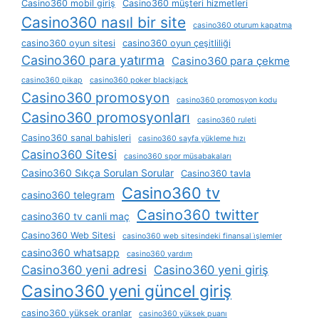
Casino360 mobil giriş
Casino360 müşteri hizmetleri
Casino360 nasıl bir site
casino360 oturum kapatma
casino360 oyun sitesi
casino360 oyun çeşitliliği
Casino360 para yatırma
Casino360 para çekme
casino360 pikap
casino360 poker blackjack
Casino360 promosyon
casino360 promosyon kodu
Casino360 promosyonları
casino360 ruleti
Casino360 sanal bahisleri
casino360 sayfa yükleme hızı
Casino360 Sitesi
casino360 spor müsabakaları
Casino360 Sıkça Sorulan Sorular
Casino360 tavla
Casino360 tv
casino360 telegram
Casino360 twitter
casino360 tv canli maç
Casino360 Web Sitesi
casino360 web sitesindeki finansal i̇şlemler
casino360 whatsapp
casino360 yardım
Casino360 yeni adresi
Casino360 yeni giriş
Casino360 yeni güncel giriş
casino360 yüksek oranlar
casino360 yüksek puanı