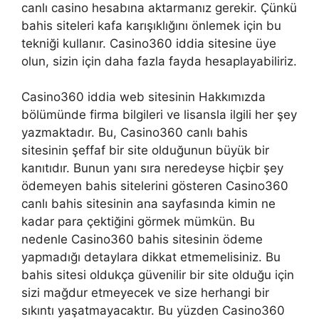
canlı casino hesabına aktarmanız gerekir. Çünkü
bahis siteleri kafa karışıklığını önlemek için bu
tekniği kullanır. Casino360 iddia sitesine üye
olun, sizin için daha fazla fayda hesaplayabiliriz.
Casino360 iddia web sitesinin Hakkımızda
bölümünde firma bilgileri ve lisansla ilgili her şey
yazmaktadır. Bu, Casino360 canlı bahis
sitesinin şeffaf bir site olduğunun büyük bir
kanıtıdır. Bunun yanı sıra neredeyse hiçbir şey
ödemeyen bahis sitelerini gösteren Casino360
canlı bahis sitesinin ana sayfasında kimin ne
kadar para çektiğini görmek mümkün. Bu
nedenle Casino360 bahis sitesinin ödeme
yapmadığı detaylara dikkat etmemelisiniz. Bu
bahis sitesi oldukça güvenilir bir site olduğu için
sizi mağdur etmeyecek ve size herhangi bir
sıkıntı yaşatmayacaktır. Bu yüzden Casino360