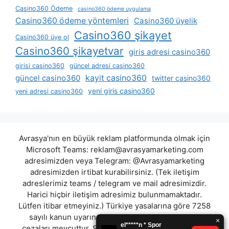
Casino360 Ödeme
casino360 ödeme uygulama
Casino360 ödeme yöntemleri
Casino360 üyelik
Casino360 şikayet
Casino360 üye ol
Casino360 şikayetvar
giris adresi casino360
girisi casino360
güncel adresi casino360
güncel casino360
kayit casino360
twitter casino360
yeni giris casino360
yeni adresi casino360
Avrasya'nın en büyük reklam platformunda olmak için
Microsoft Teams:
reklam@avrasyamarketing.com
adresimizden veya Telegram: @Avrasyamarketing
adresimizden irtibat kurabilirsiniz. (Tek iletişim
adreslerimiz teams / telegram ve mail adresimizdir.
Harici hiçbir iletişim adresimiz bulunmamaktadır.
Lütfen itibar etmeyiniz.) Türkiye yasalarına göre 7258
sayılı kanun uyarınca yasa dışı bahis oynamanın
cezaları mevcuttur. Şu an bulunduğunuz site hiç bir