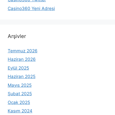
Casino360 Yeni Adresi
Arşivler
Temmuz 2026
Haziran 2026
Eylül 2025
Haziran 2025
Mayıs 2025
Şubat 2025
Ocak 2025
Kasım 2024