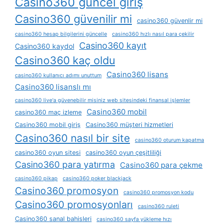
Casino360 güncel giriş
Casino360 güvenilir mi
casino360 güvenlir mi
casino360 hesap bilgilerini güncelle
casino360 hızlı nasıl para çekilir
Casino360 kayıt
Casino360 kaydol
Casino360 kaç oldu
Casino360 lisans
casino360 kullanıcı adımı unuttum
Casino360 lisanslı mı
casino360 live'a güvenebilir misiniz web sitesindeki finansal işlemler
Casino360 mobil
casino360 maç izleme
Casino360 mobil giriş
Casino360 müşteri hizmetleri
Casino360 nasıl bir site
casino360 oturum kapatma
casino360 oyun sitesi
casino360 oyun çeşitliliği
Casino360 para yatırma
Casino360 para çekme
casino360 pikap
casino360 poker blackjack
Casino360 promosyon
casino360 promosyon kodu
Casino360 promosyonları
casino360 ruleti
Casino360 sanal bahisleri
casino360 sayfa yükleme hızı