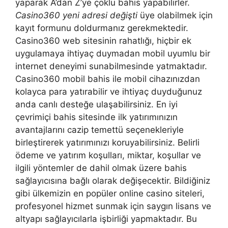
yaparak A’dan Z’ye çoklu bahis yapabilirler.
Casino360 yeni adresi değişti
üye olabilmek için
kayıt formunu doldurmanız gerekmektedir.
Casino360 web sitesinin rahatlığı, hiçbir ek
uygulamaya ihtiyaç duymadan mobil uyumlu bir
internet deneyimi sunabilmesinde yatmaktadır.
Casino360 mobil bahis ile mobil cihazınızdan
kolayca para yatırabilir ve ihtiyaç duyduğunuz
anda canlı desteğe ulaşabilirsiniz. En iyi
çevrimiçi bahis sitesinde ilk yatırımınızın
avantajlarını cazip temettü seçenekleriyle
birleştirerek yatırımınızı koruyabilirsiniz. Belirli
ödeme ve yatırım koşulları, miktar, koşullar ve
ilgili yöntemler de dahil olmak üzere bahis
sağlayıcısına bağlı olarak değişecektir. Bildiğiniz
gibi ülkemizin en popüler online casino siteleri,
profesyonel hizmet sunmak için saygın lisans ve
altyapı sağlayıcılarla işbirliği yapmaktadır. Bu