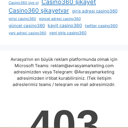
Casino360 şikayet
Casino360 üye ol
Casino360 şikayetvar
giris adresi casino360
girisi casino360
güncel adresi casino360
güncel casino360
kayit casino360
twitter casino360
yeni giris casino360
yeni adresi casino360
Avrasya'nın en büyük reklam platformunda olmak için
Microsoft Teams:
reklam@avrasyamarketing.com
adresimizden veya Telegram: @Avrasyamarketing
adresimizden irtibat kurabilirsiniz. (Tek iletişim
adreslerimiz teams / telegram ve mail adresimizdir.
Harici hiçbir iletişim adresimiz bulunmamaktadır.
Lütfen itibar etmeyiniz.) Türkiye yasalarına göre 7258
sayılı kanun uyarınca yasa dışı bahis oynamanın
cezaları mevcuttur. Şu an bulunduğunuz site hiç bir
şekilde illegal bahis oyunları oynatmıyor ve oynamaya
aracı olmuyordur.
dinamitbet
|
bahiso
|
betwoon
|