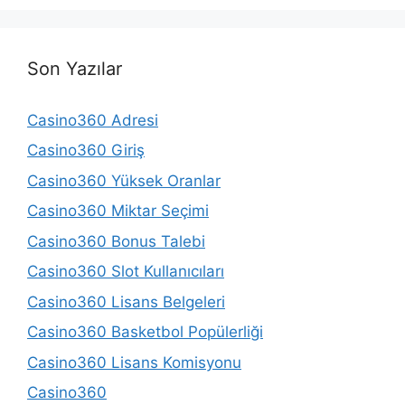
Son Yazılar
Casino360 Adresi
Casino360 Giriş
Casino360 Yüksek Oranlar
Casino360 Miktar Seçimi
Casino360 Bonus Talebi
Casino360 Slot Kullanıcıları
Casino360 Lisans Belgeleri
Casino360 Basketbol Popülerliği
Casino360 Lisans Komisyonu
Casino360