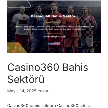
Casino360 Bahis
Sektörü
Mayıs 14, 2025
Yazarı:
Casino360 bahis sektörü Casino360 sitesi,