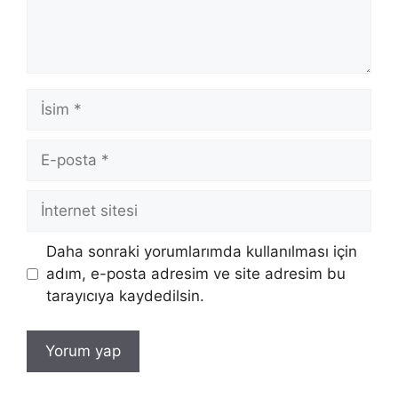
İsim
E-
posta
İnternet
sitesi
Daha sonraki yorumlarımda kullanılması için
adım, e-posta adresim ve site adresim bu
tarayıcıya kaydedilsin.