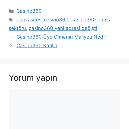
Kategoriler
Casino360
Etiketler
bahis sitesi casino360
,
casino360 bahis
sektörü
,
casino360 yeni adresi değişti
Yazı
Casino360 Üye Olmanın Maliyeti Nedir
dolaşımı
Casino360 Katılın
Yorum yapın
Yorum