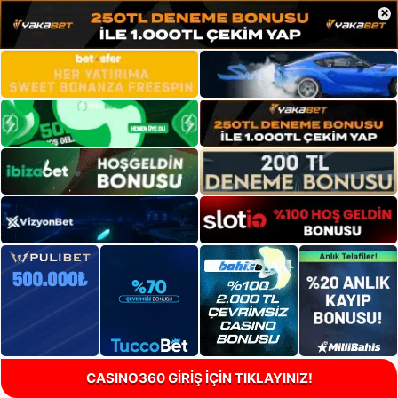
×
CASINO360 GİRİŞ İÇİN TIKLAYINIZ!