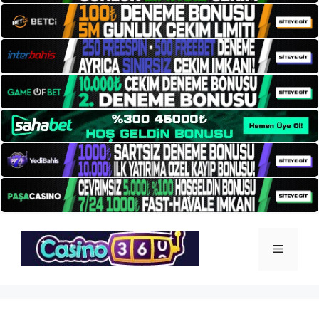
İçeriğe
atla
Menü