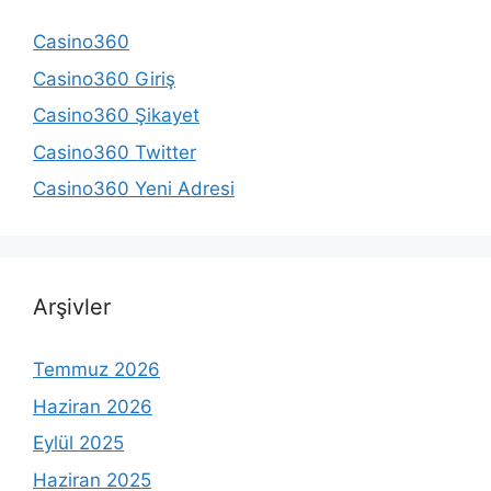
Casino360
Casino360 Giriş
Casino360 Şikayet
Casino360 Twitter
Casino360 Yeni Adresi
Arşivler
Temmuz 2026
Haziran 2026
Eylül 2025
Haziran 2025