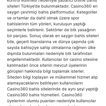
kontrol edilmesi nedeniyle yabancı online bahis
siteleri Türkiye’de bulunmaktadır. Casino360 en
saygın çevrimiçi bahis platformudur. Kategoriler
ve ortamlar da dahil olmak üzere spor
bahislerinin tüm yönleri, kuruluşun yaptığı
seçimlerle belirlenir. Sektörler de btk yasağının
bir parçası. Sonuç olarak en saygın bahis siteleri
bile, geçerli lisanslarına ve dünya çapında çok
sayıda bahisçiye sahip olmalarına rağmen ülke
dışında bulunmaları nedeniyle btk tarafından
engellenmektedir. Kullanıcılar bir casino sitesine
katılmadan önce sitenin mevcut üyelerinin
görüşleri hakkında bilgi toplamak isterler.
Siteden bilgi toplayan ve mükemmel hizmet alıp
alamayacaklarını belirleyen kullanıcıların
Casino360 bahis sitelerinde de aynı şeyi yaptığı
Casino360 bahis hizmetleri. Casino360
üyelerinin olumlu puanları nedeniyle kullanıcılar