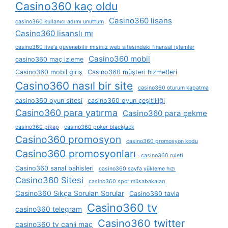
Casino360 kaç oldu
Casino360 lisans
casino360 kullanıcı adımı unuttum
Casino360 lisanslı mı
casino360 live'a güvenebilir misiniz web sitesindeki finansal işlemler
Casino360 mobil
casino360 maç izleme
Casino360 mobil giriş
Casino360 müşteri hizmetleri
Casino360 nasıl bir site
casino360 oturum kapatma
casino360 oyun sitesi
casino360 oyun çeşitliliği
Casino360 para yatırma
Casino360 para çekme
casino360 pikap
casino360 poker blackjack
Casino360 promosyon
casino360 promosyon kodu
Casino360 promosyonları
casino360 ruleti
Casino360 sanal bahisleri
casino360 sayfa yükleme hızı
Casino360 Sitesi
casino360 spor müsabakaları
Casino360 Sıkça Sorulan Sorular
Casino360 tavla
Casino360 tv
casino360 telegram
Casino360 twitter
casino360 tv canli maç