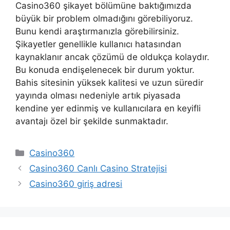
Casino360 şikayet bölümüne baktığımızda
büyük bir problem olmadığını görebiliyoruz.
Bunu kendi araştırmanızla görebilirsiniz.
Şikayetler genellikle kullanıcı hatasından
kaynaklanır ancak çözümü de oldukça kolaydır.
Bu konuda endişelenecek bir durum yoktur.
Bahis sitesinin yüksek kalitesi ve uzun süredir
yayında olması nedeniyle artık piyasada
kendine yer edinmiş ve kullanıcılara en keyifli
avantajı özel bir şekilde sunmaktadır.
Kategoriler
Casino360
Yazı
Casino360 Canlı Casino Stratejisi
dolaşımı
Casino360 giriş adresi