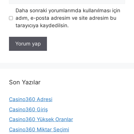
sitesi
Daha sonraki yorumlarımda kullanılması için
adım, e-posta adresim ve site adresim bu
tarayıcıya kaydedilsin.
Son Yazılar
Casino360 Adresi
Casino360 Giriş
Casino360 Yüksek Oranlar
Casino360 Miktar Seçimi