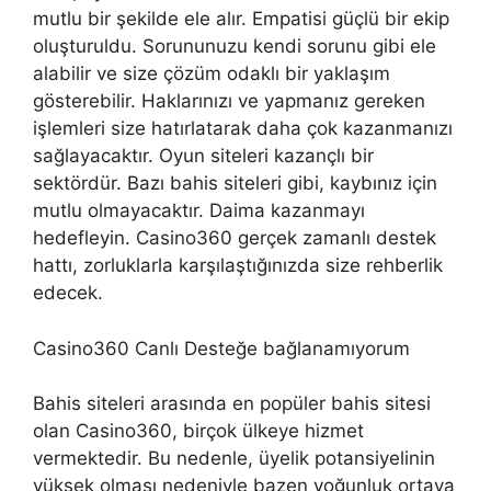
mutlu bir şekilde ele alır. Empatisi güçlü bir ekip
oluşturuldu. Sorununuzu kendi sorunu gibi ele
alabilir ve size çözüm odaklı bir yaklaşım
gösterebilir. Haklarınızı ve yapmanız gereken
işlemleri size hatırlatarak daha çok kazanmanızı
sağlayacaktır. Oyun siteleri kazançlı bir
sektördür. Bazı bahis siteleri gibi, kaybınız için
mutlu olmayacaktır. Daima kazanmayı
hedefleyin. Casino360 gerçek zamanlı destek
hattı, zorluklarla karşılaştığınızda size rehberlik
edecek.
Casino360 Canlı Desteğe bağlanamıyorum
Bahis siteleri arasında en popüler bahis sitesi
olan Casino360, birçok ülkeye hizmet
vermektedir. Bu nedenle, üyelik potansiyelinin
yüksek olması nedeniyle bazen yoğunluk ortaya