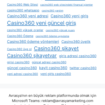
Casino360 Web Sitesi
casino360 web sitesindeki finansal i̇şlemler
casino360 whatsapp
casino360 yardım
Casino360 yeni adresi
Casino360 yeni giriş
Casino360 yeni güncel giriş
casino360 yüksek oranlar
casino360 yüksek puanı
Casino360 Ödeme
casino360 ödeme uygulama
Casino360 ödeme yöntemleri
Casino360 üyelik
Casino360 şikayet
Casino360 üye ol
Casino360 şikayetvar
giris adresi casino360
girisi casino360
güncel adresi casino360
güncel casino360
kayit casino360
twitter casino360
yeni giris casino360
yeni adresi casino360
Avrasya'nın en büyük reklam platformunda olmak için
Microsoft Teams:
reklam@avrasyamarketing.com