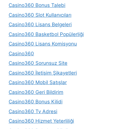
Casino360 Bonus Talebi
Casino360 Slot Kullanıcıları
Casino360 Lisans Belgeleri
Casino360 Basketbol Popülerliği
Casino360 Lisans Komisyonu
Casino360
Casino360 Sorunsuz Site
Casino360 İletişim Şikayetleri
Casino360 Mobil Satışlar
Casino360 Geri Bildirim
Casino360 Bonus Kilidi
Casino360 Tv Adresi
Casino360 Hizmet Yeterliliği