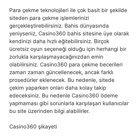
Para çekme teknolojileri ile çok basit bir şekilde
siteden para çekme işlemlerinizi
gerçekleştirebilirsiniz. Bahis dünyasında
yeniyseniz, Casino360 bahis sitesine üye olarak
kendinizi daha hızlı eğitebilirsiniz. Birçok
ücretsiz oyun seçeneği olduğu için herhangi bir
zorlukla karşılaşmayacağınızdan emin
olabilirsiniz. Casino360 para çekme becerileri
zaman zaman güncellenecek, ancak farklı
prosedürler eklenecek. Bu nedenle, sitede
çekim yaparken onları daha kolay takip
edeceksiniz. Bu nedenle Casino360 ödeme
yapmaması gibi sorunlarla karşılaşan kullanıcılar
bu site üzerinden bilgi alabilirler.
Casino360 şikayeti