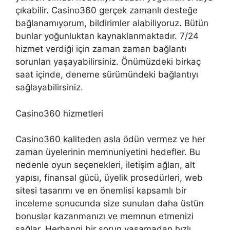
çıkabilir. Casino360 gerçek zamanlı desteğe
bağlanamıyorum, bildirimler alabiliyoruz. Bütün
bunlar yoğunluktan kaynaklanmaktadır. 7/24
hizmet verdiği için zaman zaman bağlantı
sorunları yaşayabilirsiniz. Önümüzdeki birkaç
saat içinde, deneme sürümündeki bağlantıyı
sağlayabilirsiniz.
Casino360 hizmetleri
Casino360 kaliteden asla ödün vermez ve her
zaman üyelerinin memnuniyetini hedefler. Bu
nedenle oyun seçenekleri, iletişim ağları, alt
yapısı, finansal gücü, üyelik prosedürleri, web
sitesi tasarımı ve en önemlisi kapsamlı bir
inceleme sonucunda size sunulan daha üstün
bonuslar kazanmanızı ve memnun etmenizi
sağlar. Herhangi bir sorun yaşamadan hızlı,