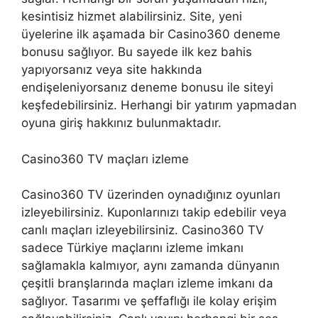
kesintisiz hizmet alabilirsiniz. Site, yeni
üyelerine ilk aşamada bir Casino360 deneme
bonusu sağlıyor. Bu sayede ilk kez bahis
yapıyorsanız veya site hakkında
endişeleniyorsanız deneme bonusu ile siteyi
keşfedebilirsiniz. Herhangi bir yatırım yapmadan
oyuna giriş hakkınız bulunmaktadır.
Casino360 TV maçları izleme
Casino360 TV üzerinden oynadığınız oyunları
izleyebilirsiniz. Kuponlarınızı takip edebilir veya
canlı maçları izleyebilirsiniz. Casino360 TV
sadece Türkiye maçlarını izleme imkanı
sağlamakla kalmıyor, aynı zamanda dünyanın
çeşitli branşlarında maçları izleme imkanı da
sağlıyor. Tasarımı ve şeffaflığı ile kolay erişim