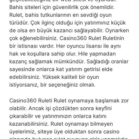
Bahis siteleri için güvenilirlik çok önemlidir.
Rulet, bahis tutkunlarının en sevdiği oyun
türüdür. Çok ilginç olduğu için yatırımınız küçük
de olsa en büyük kazancı sağlayabilir. Oynarken
çok eğlenebilirsiniz. Casino360 Rulet Ruletinin
bir istisnası vardır. Her oyuncu lisansı ile aynı
hak ve koşullara sahip olur. Hile yapmadan
kazanç sağlamak mümkündür. Sağladığı oranlar
sayesinde onlarca kat yatırım getirisi elde
edebilirsiniz. Yüksek kaliteli bir oyun
istiyorsanız, bir seçeneğiniz olmalı.
Casino360 Ruleti Rulet oynamaya başlamak zor
olabilir. Ancak işi çözdükten sonra keyfini
çıkarabilir ve yatırımınızın onlarca katını
kazanabilirsiniz. Rulet oynamayı bilmeyen
üyelerimiz, siteye üye olduktan sonra casino