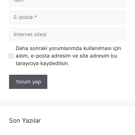
E-
posta
İnternet
sitesi
Daha sonraki yorumlarımda kullanılması için
adım, e-posta adresim ve site adresim bu
tarayıcıya kaydedilsin.
Son Yazılar