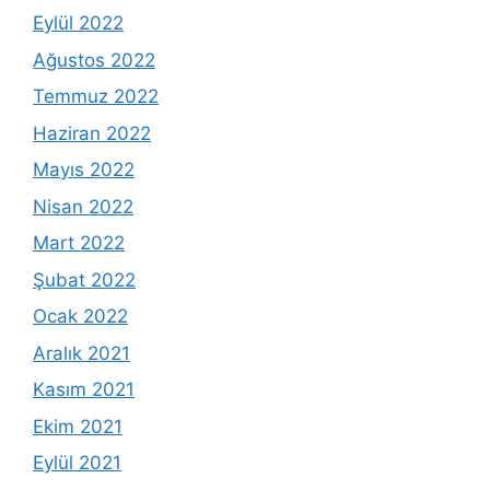
Eylül 2022
Ağustos 2022
Temmuz 2022
Haziran 2022
Mayıs 2022
Nisan 2022
Mart 2022
Şubat 2022
Ocak 2022
Aralık 2021
Kasım 2021
Ekim 2021
Eylül 2021