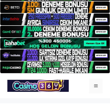
İçeriğe
atla
Menü