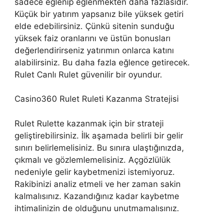
sadece eğlenip eğlenmekten daha fazlasıdır.
Küçük bir yatırım yapsanız bile yüksek getiri
elde edebilirsiniz. Çünkü sitenin sunduğu
yüksek faiz oranlarını ve üstün bonusları
değerlendirirseniz yatırımın onlarca katını
alabilirsiniz. Bu daha fazla eğlence getirecek.
Rulet Canlı Rulet güvenilir bir oyundur.
Casino360 Rulet Ruleti Kazanma Stratejisi
Rulet Rulette kazanmak için bir strateji
geliştirebilirsiniz. İlk aşamada belirli bir gelir
sınırı belirlemelisiniz. Bu sınıra ulaştığınızda,
çıkmalı ve gözlemlemelisiniz. Açgözlülük
nedeniyle gelir kaybetmenizi istemiyoruz.
Rakibinizi analiz etmeli ve her zaman sakin
kalmalısınız. Kazandığınız kadar kaybetme
ihtimalinizin de olduğunu unutmamalısınız.