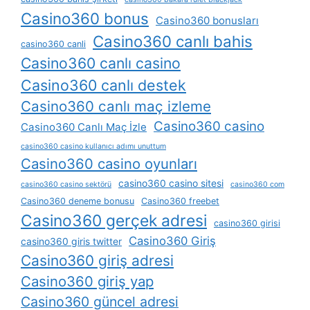
Casino360 bonus
Casino360 bonusları
Casino360 canlı bahis
casino360 canli
Casino360 canlı casino
Casino360 canlı destek
Casino360 canlı maç izleme
Casino360 casino
Casino360 Canlı Maç İzle
casino360 casino kullanıcı adımı unuttum
Casino360 casino oyunları
casino360 casino sitesi
casino360 casino sektörü
casino360 com
Casino360 deneme bonusu
Casino360 freebet
Casino360 gerçek adresi
casino360 girisi
Casino360 Giriş
casino360 giris twitter
Casino360 giriş adresi
Casino360 giriş yap
Casino360 güncel adresi