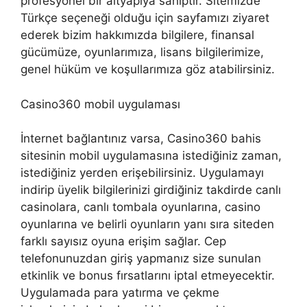
profesyonel bir altyapıya sahiptir. Sitemizde
Türkçe seçeneği olduğu için sayfamızı ziyaret
ederek bizim hakkımızda bilgilere, finansal
gücümüze, oyunlarımıza, lisans bilgilerimize,
genel hüküm ve koşullarımıza göz atabilirsiniz.
Casino360 mobil uygulaması
İnternet bağlantınız varsa, Casino360 bahis
sitesinin mobil uygulamasına istediğiniz zaman,
istediğiniz yerden erişebilirsiniz. Uygulamayı
indirip üyelik bilgilerinizi girdiğiniz takdirde canlı
casinolara, canlı tombala oyunlarına, casino
oyunlarına ve belirli oyunların yanı sıra siteden
farklı sayısız oyuna erişim sağlar. Cep
telefonunuzdan giriş yapmanız size sunulan
etkinlik ve bonus fırsatlarını iptal etmeyecektir.
Uygulamada para yatırma ve çekme