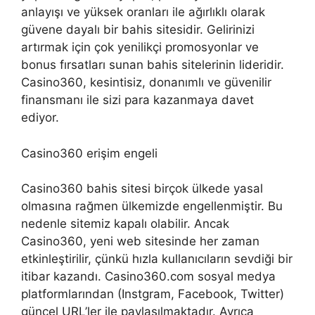
anlayışı ve yüksek oranları ile ağırlıklı olarak
güvene dayalı bir bahis sitesidir. Gelirinizi
artırmak için çok yenilikçi promosyonlar ve
bonus fırsatları sunan bahis sitelerinin lideridir.
Casino360, kesintisiz, donanımlı ve güvenilir
finansmanı ile sizi para kazanmaya davet
ediyor.
Casino360 erişim engeli
Casino360 bahis sitesi birçok ülkede yasal
olmasına rağmen ülkemizde engellenmiştir. Bu
nedenle sitemiz kapalı olabilir. Ancak
Casino360, yeni web sitesinde her zaman
etkinleştirilir, çünkü hızla kullanıcıların sevdiği bir
itibar kazandı. Casino360.com sosyal medya
platformlarından (Instgram, Facebook, Twitter)
güncel URL’ler ile paylaşılmaktadır. Ayrıca