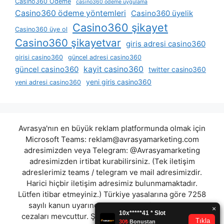
Casino360 Ödeme
casino360 ödeme uygulama
Casino360 ödeme yöntemleri
Casino360 üyelik
Casino360 şikayet
Casino360 üye ol
Casino360 şikayetvar
giris adresi casino360
girisi casino360
güncel adresi casino360
güncel casino360
kayit casino360
twitter casino360
yeni giris casino360
yeni adresi casino360
Avrasya'nın en büyük reklam platformunda olmak için
Microsoft Teams:
reklam@avrasyamarketing.com
adresimizden veya Telegram: @Avrasyamarketing
adresimizden irtibat kurabilirsiniz. (Tek iletişim
adreslerimiz teams / telegram ve mail adresimizdir.
Harici hiçbir iletişim adresimiz bulunmamaktadır.
Lütfen itibar etmeyiniz.) Türkiye yasalarına göre 7258
sayılı kanun uyarınca yasa dışı bahis oynamanın
cezaları mevcuttur. Şu an bulunduğunuz site hiç bir