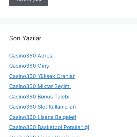
Son Yazılar
Casino360 Adresi
Casino360 Giriş
Casino360 Yüksek Oranlar
Casino360 Miktar Seçimi
Casino360 Bonus Talebi
Casino360 Slot Kullanıcıları
Casino360 Lisans Belgeleri
Casino360 Basketbol Popülerliği