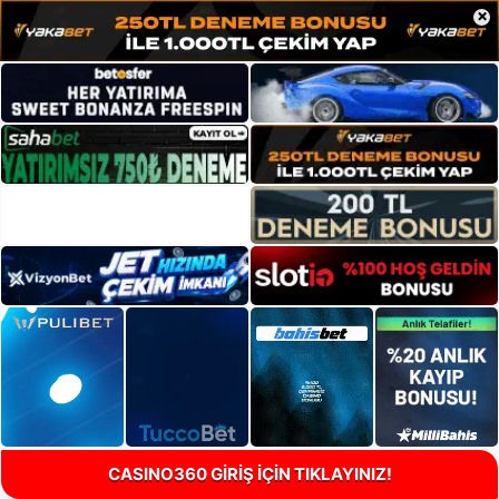
×
CASINO360 GİRİŞ İÇİN TIKLAYINIZ!