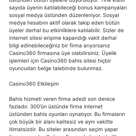
üstünden bütün üyelere duyuruluyor. Yine kısıtlı
sayıda üyenin katılabileceği bonus kampanyaları
sosyal medya üstünden düzenleniyor. Sosyal
medya hesabını aktif olarak takip eden bütün
üyeler derhal bu etkinliklere katılabilir. Sizler de
internet sitesi erişime kapandığı vakit derhal
bilgi edinebileceğiniz bir firma arıyorsanız
Casino360 firmasına üye olabilirsiniz. Üyelik
işlemleri için Casino360 bahis sitesi hiçbir
oyuncudan belge talebinde bulunmaz.
Casino360 Etkileşim
Bahis hizmeti veren firma adedi son derece
fazladır. 300’ün üstünde firma internet
üstünden bahis oyunları oynatıyor. Bu firmaların
çok büyük bir alanı kalitesiz ve aynı vakitte
itimatsizdir. Bu siteler arasından seçim yapar