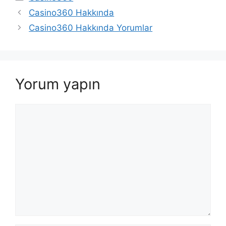
Yazı
Casino360 Hakkında
dolaşımı
Casino360 Hakkında Yorumlar
Yorum yapın
Yorum