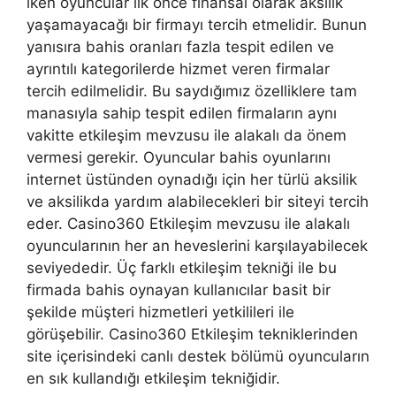
iken oyuncular ilk önce finansal olarak aksilik
yaşamayacağı bir firmayı tercih etmelidir. Bunun
yanısıra bahis oranları fazla tespit edilen ve
ayrıntılı kategorilerde hizmet veren firmalar
tercih edilmelidir. Bu saydığımız özelliklere tam
manasıyla sahip tespit edilen firmaların aynı
vakitte etkileşim mevzusu ile alakalı da önem
vermesi gerekir. Oyuncular bahis oyunlarını
internet üstünden oynadığı için her türlü aksilik
ve aksilikda yardım alabilecekleri bir siteyi tercih
eder. Casino360 Etkileşim mevzusu ile alakalı
oyuncularının her an heveslerini karşılayabilecek
seviyededir. Üç farklı etkileşim tekniği ile bu
firmada bahis oynayan kullanıcılar basit bir
şekilde müşteri hizmetleri yetkilileri ile
görüşebilir. Casino360 Etkileşim tekniklerinden
site içerisindeki canlı destek bölümü oyuncuların
en sık kullandığı etkileşim tekniğidir.