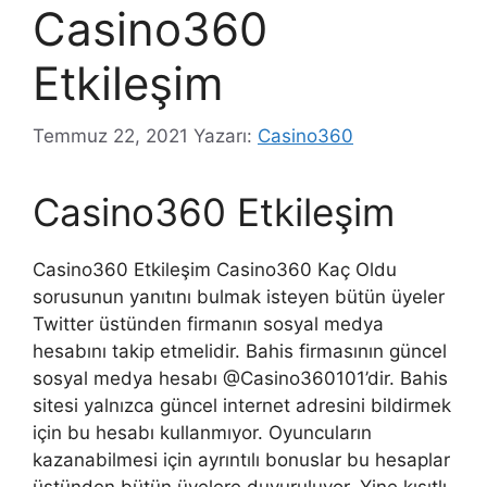
Casino360
Etkileşim
Temmuz 22, 2021
Yazarı:
Casino360
Casino360 Etkileşim
Casino360 Etkileşim Casino360 Kaç Oldu
sorusunun yanıtını bulmak isteyen bütün üyeler
Twitter üstünden firmanın sosyal medya
hesabını takip etmelidir. Bahis firmasının güncel
sosyal medya hesabı @Casino360101’dir. Bahis
sitesi yalnızca güncel internet adresini bildirmek
için bu hesabı kullanmıyor. Oyuncuların
kazanabilmesi için ayrıntılı bonuslar bu hesaplar