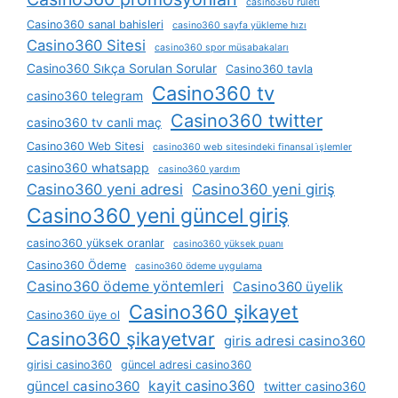
casino360 ruleti
Casino360 sanal bahisleri
casino360 sayfa yükleme hızı
Casino360 Sitesi
casino360 spor müsabakaları
Casino360 Sıkça Sorulan Sorular
Casino360 tavla
Casino360 tv
casino360 telegram
Casino360 twitter
casino360 tv canli maç
Casino360 Web Sitesi
casino360 web sitesindeki finansal i̇şlemler
casino360 whatsapp
casino360 yardım
Casino360 yeni adresi
Casino360 yeni giriş
Casino360 yeni güncel giriş
casino360 yüksek oranlar
casino360 yüksek puanı
Casino360 Ödeme
casino360 ödeme uygulama
Casino360 ödeme yöntemleri
Casino360 üyelik
Casino360 şikayet
Casino360 üye ol
Casino360 şikayetvar
giris adresi casino360
girisi casino360
güncel adresi casino360
güncel casino360
kayit casino360
twitter casino360