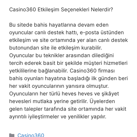
Casino360 Etkileşim Seçenekleri Nelerdir?
Bu sitede bahis hayatlarına devam eden
oyuncular canlı destek hattı, e-posta üstünden
etkileşim ve site ortamında yer alan canlı destek
butonundan site ile etkileşim kurabilir.
Oyuncular bu teknikler arasından dilediğini
tercih ederek basit bir şekilde müşteri hizmetleri
yetkililerine bağlanabilir. Casino360 firması
bahis oyunları hayatına başladığı ilk günden beri
her vakit oyuncularının yanısıra olmuştur.
Oyuncuların her türlü heves heves ve şikâyet
hevesleri mutlaka yerine getirilir. Üyelerden
gelen talepler tarafında site ortamında her vakit
ayrıntılı iyileştirmeler ve yenilikler yapılır.
Kategoriler
Casino360