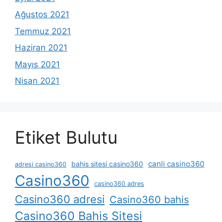
Ağustos 2021
Temmuz 2021
Haziran 2021
Mayıs 2021
Nisan 2021
Etiket Bulutu
canli casino360
bahis sitesi casino360
adresi casino360
Casino360
casino360 adres
Casino360 adresi
Casino360 bahis
Casino360 Bahis Sitesi