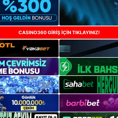
CASINO360 GİRİŞ İÇİN TIKLAYINIZ!