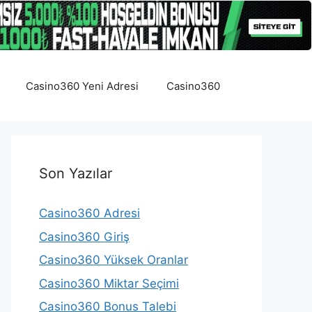
Casino360 Yeni Adresi
Casino360
Son Yazılar
Casino360 Adresi
Casino360 Giriş
Casino360 Yüksek Oranlar
Casino360 Miktar Seçimi
Casino360 Bonus Talebi