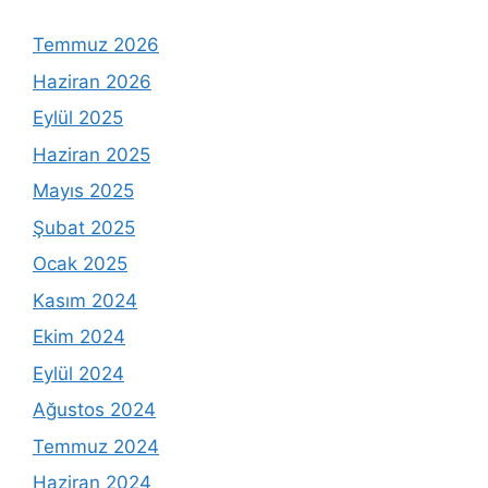
Temmuz 2026
Haziran 2026
Eylül 2025
Haziran 2025
Mayıs 2025
Şubat 2025
Ocak 2025
Kasım 2024
Ekim 2024
Eylül 2024
Ağustos 2024
Temmuz 2024
Haziran 2024