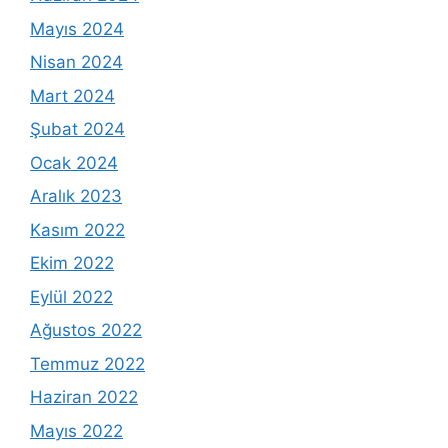
Mayıs 2024
Nisan 2024
Mart 2024
Şubat 2024
Ocak 2024
Aralık 2023
Kasım 2022
Ekim 2022
Eylül 2022
Ağustos 2022
Temmuz 2022
Haziran 2022
Mayıs 2022