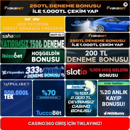
×
CASINO360 GİRİŞ İÇİN TIKLAYINIZ!