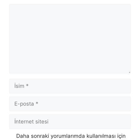
Yorum
İsim
E-
posta
İnternet
sitesi
Daha sonraki yorumlarımda kullanılması için