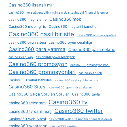
Casino360 lisanslı mı
casino360 live'a güvenebilir misiniz web sitesindeki finansal işlemler
Casino360 mobil
casino360 maç izleme
Casino360 mobil giriş
Casino360 müşteri hizmetleri
Casino360 nasıl bir site
casino360 oturum kapatma
casino360 oyun sitesi
casino360 oyun çeşitliliği
Casino360 para yatırma
Casino360 para çekme
casino360 pikap
casino360 poker blackjack
Casino360 promosyon
casino360 promosyon kodu
Casino360 promosyonları
casino360 ruleti
Casino360 sanal bahisleri
casino360 sayfa yükleme hızı
Casino360 Sitesi
casino360 spor müsabakaları
Casino360 Sıkça Sorulan Sorular
Casino360 tavla
Casino360 tv
casino360 telegram
Casino360 twitter
casino360 tv canli maç
Casino360 Web Sitesi
casino360 web sitesindeki finansal i̇şlemler
casino360 whatsapp
casino360 yardım