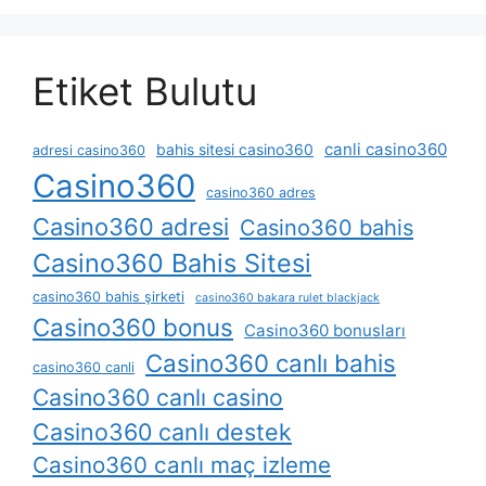
Etiket Bulutu
canli casino360
bahis sitesi casino360
adresi casino360
Casino360
casino360 adres
Casino360 adresi
Casino360 bahis
Casino360 Bahis Sitesi
casino360 bahis şirketi
casino360 bakara rulet blackjack
Casino360 bonus
Casino360 bonusları
Casino360 canlı bahis
casino360 canli
Casino360 canlı casino
Casino360 canlı destek
Casino360 canlı maç izleme