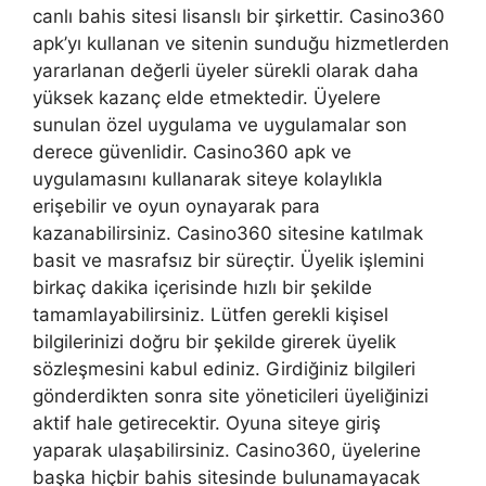
canlı bahis sitesi lisanslı bir şirkettir. Casino360
apk’yı kullanan ve sitenin sunduğu hizmetlerden
yararlanan değerli üyeler sürekli olarak daha
yüksek kazanç elde etmektedir. Üyelere
sunulan özel uygulama ve uygulamalar son
derece güvenlidir. Casino360 apk ve
uygulamasını kullanarak siteye kolaylıkla
erişebilir ve oyun oynayarak para
kazanabilirsiniz. Casino360 sitesine katılmak
basit ve masrafsız bir süreçtir. Üyelik işlemini
birkaç dakika içerisinde hızlı bir şekilde
tamamlayabilirsiniz. Lütfen gerekli kişisel
bilgilerinizi doğru bir şekilde girerek üyelik
sözleşmesini kabul ediniz. Girdiğiniz bilgileri
gönderdikten sonra site yöneticileri üyeliğinizi
aktif hale getirecektir. Oyuna siteye giriş
yaparak ulaşabilirsiniz. Casino360, üyelerine
başka hiçbir bahis sitesinde bulunamayacak